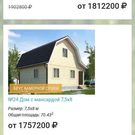
от 1812200
1902800
БРУС КАМЕРНОЙ СУШКИ
№24 Дом с мансардой 7,5х8
Размер: 7,5х8 м
2
Общая площадь: 70.43
от 1757200