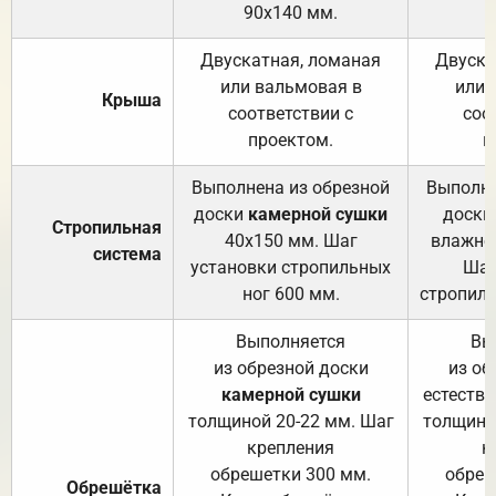
90х140 мм.
Двускатная, ломаная
Двуска
или вальмовая в
или 
Крыша
соответствии с
соо
проектом.
п
Выполнена из обрезной
Выполне
доски
камерной сушки
доски
Стропильная
40х150 мм. Шаг
влажно
система
установки стропильных
Шаг
ног 600 мм.
стропиль
Выполняется
Вы
из обрезной доски
из об
камерной сушки
естеств
толщиной 20-22 мм. Шаг
толщино
крепления
к
обрешетки 300 мм.
обреш
Обрешётка