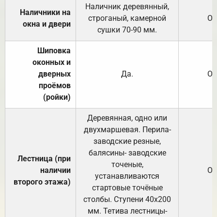
Наличник деревянный,
Наличники на
строганый, камерной
От
окна и двери
сушки 70-90 мм.
Шиповка
оконных и
дверных
Да.
От
проёмов
(ройки)
Деревянная, одно или
двухмаршевая. Перила-
заводские резные,
балясины- заводские
Лестница (при
точеные,
наличии
От
устанавливаются
второго этажа)
стартовые точёные
столбы. Ступени 40х200
мм. Тетива лестницы-