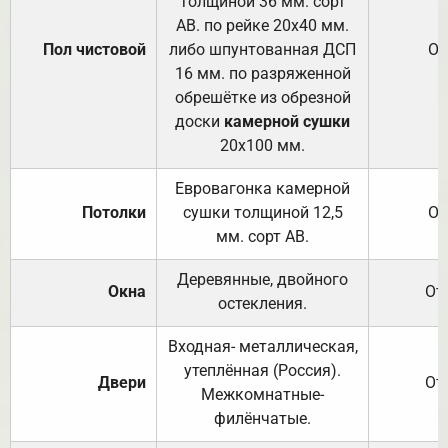
толщиной 36 мм. сорт
АВ. по рейке 20х40 мм.
Пол чистовой
либо шпунтованная ДСП
От
16 мм. по разряженной
обрешётке из обрезной
доски
камерной сушки
20х100 мм.
Евровагонка камерной
Потолки
сушки толщиной 12,5
От
мм. сорт АВ.
Деревянные, двойного
Окна
От
остекления.
Входная- металлическая,
утеплённая (Россия).
Двери
От
Межкомнатные-
филёнчатые.