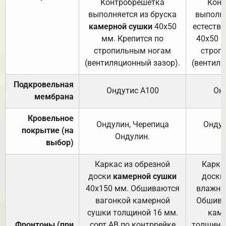
Контробрешётка
Конт
выполняется из бруска
выполня
камерной сушки
40х50
естеств
мм. Крепится по
40х50 м
стропильным ногам
строп
(вентиляционный зазор).
(вентиля
Подкровельная
Ондутис А100
Он
мембрана
Кровельное
Ондулин, Черепица
Ондул
покрытие (на
Ондулин.
выбор)
Каркас из обрезной
Карка
доски
камерной сушки
доски
40х150 мм. Обшиваются
влажно
вагонкой камерной
Обшива
сушки толщиной 16 мм.
каме
Фронтоны (при
сорт АВ по контррейке
толщиной