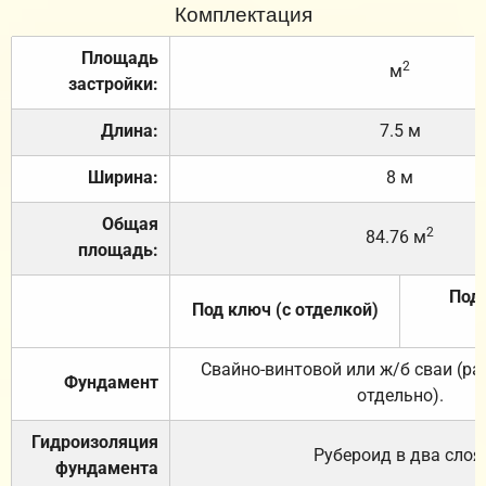
Комплектация
Площадь
2
м
застройки:
Длина:
7.5 м
Ширина:
8 м
Общая
2
84.76 м
площадь:
Под 
Под ключ (с отделкой)
Свайно-винтовой или ж/б сваи (р
Фундамент
отдельно).
Гидроизоляция
Рубероид в два слоя
фундамента