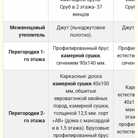
Сруб в 2 этажа- 37
Сруб 
венцов
Межвенцовый
Джут (льноджутовое
Джут 
утеплитель
полотно).
п
Профилированный брус
Профили
Перегородки 1-
камерной сушки
,
естестве
го этажа
сечением 90х140 мм.
сечени
Каркасные: доска
камерной сушки
40х100
Карк
мм, обшитые
естеств
евровагонкой хвойных
40х10
пород, камерной сушки,
манса
Перегородки 2-
толщиной 12,5 мм. сорт
этажа
го этажа
«АВ» (дома с мансардой
профили
и в 1,5 этажа). Брусовые:
естестве
профилированный брус