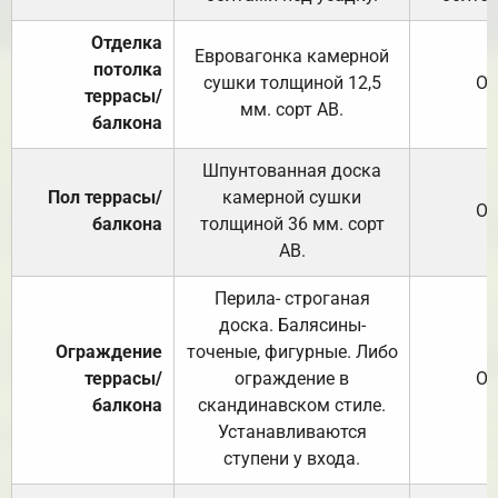
Отделка
Евровагонка камерной
потолка
сушки толщиной 12,5
От
террасы/
мм. сорт АВ.
балкона
Шпунтованная доска
Пол террасы/
камерной сушки
От
балкона
толщиной 36 мм. сорт
АВ.
Перила- строганая
доска. Балясины-
Ограждение
точеные, фигурные. Либо
террасы/
ограждение в
От
балкона
скандинавском стиле.
Устанавливаются
ступени у входа.