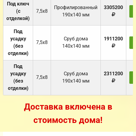
Под ключ
Профилированный
3305200
(с
7,5х8
190х140 мм
отделкой)
Под
усадку
Cруб дома
1911200
7,5х8
(без
140х140 мм
отделки)
Под
усадку
Cруб дома
2311200
7,5х8
(без
190х140 мм
отделки)
Доставка включена в
стоимость дома!