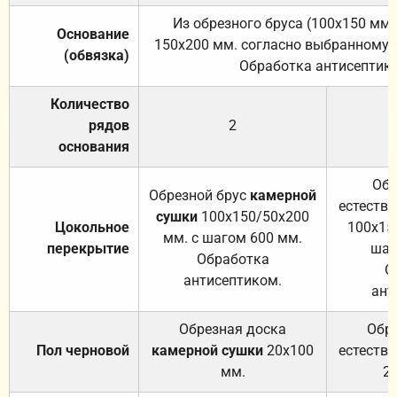
Из обрезного бруса (100х150 мм.
Основание
150х200 мм. согласно выбранному с
(обвязка)
Обработка антисептик
Количество
рядов
2
основания
Обр
Обрезной брус
камерной
естеств
сушки
100х150/50х200
Цокольное
100х15
мм. с шагом 600 мм.
перекрытие
шаг
Обработка
О
антисептиком.
ант
Обрезная доска
Обр
Пол черновой
камерной сушки
20х100
естеств
мм.
2