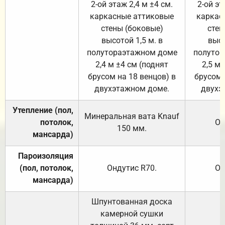
2-ой этаж 2,4 м ±4 см.
2-ой эт
каркасные аттиковые
каркас
стены (боковые)
стен
высотой 1,5 м. в
высо
полутораэтажном доме
полутор
2,4 м ±4 см (поднят
2,5 м 
брусом на 18 венцов) в
брусом 
двухэтажном доме.
двухэ
Утепление (пол,
Минеральная вата
Knauf
потолок,
От
150
мм.
мансарда)
Пароизоляция
(пол, потолок,
Ондутис
R70
.
От
мансарда)
Шпунтованная доска
камерной сушки