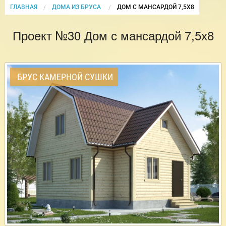
ГЛАВНАЯ
ДОМА ИЗ БРУСА
CURRENT:
ДОМ С МАНСАРДОЙ 7,5Х8
Проект №30 Дом с мансардой 7,5х8
БРУС КАМЕРНОЙ СУШКИ