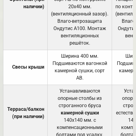
наличии)
20х40 мм.
по контр
(вентиляционный зазор).
(вентиля
Влаго-ветрозащита
Влаго
Ондутис А100. Монтаж
Ондути
вентиляционных
вент
решёток.
Ширина 400 мм.
Шир
Подшиваются вагонкой
Подшива
Свесы крыши
камерной сушки, сорт
камерн
АВ.
Устанавливаются
Уста
опорные столбы из
опорн
строганного бруса
строг
Терраса/балкон
камерной сушки
естеств
(при наличии)
140х140 мм. с
140
компенсационными
компе
болтами под усадку.
болтам