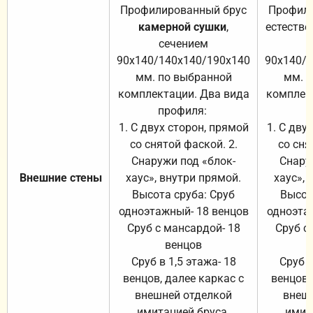
Профилированный брус
Профили
камерной сушки
,
естестве
сечением
с
90х140/140х140/190х140
90х140/
мм. по выбранной
мм. 
комплектации. Два вида
комплек
профиля:
п
1. С двух сторон, прямой
1. С дву
со снятой фаской. 2.
со сня
Снаружи под «блок-
Снару
Внешние стены
хаус», внутри прямой.
хаус», 
Высота сруба: Сруб
Высот
одноэтажный- 18 венцов
одноэта
Сруб с мансардой- 18
Сруб с
венцов
Сруб в 1,5 этажа- 18
Сруб в
венцов, далее каркас с
венцов,
внешней отделкой
внеш
имитацией бруса.
имит