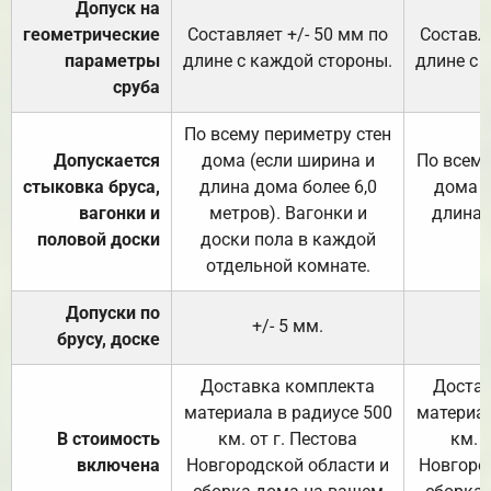
Допуск на
геометрические
Составляет +/- 50 мм по
Составля
параметры
длине с каждой стороны.
длине с 
сруба
По всему периметру стен
Допускается
дома (если ширина и
По всему
стыковка бруса,
длина дома более 6,0
дома (
вагонки и
метров). Вагонки и
длина 
половой доски
доски пола в каждой
отдельной комнате.
Допуски по
+/- 5 мм.
брусу, доске
Доставка комплекта
Достав
материала в радиусе 500
материал
В стоимость
км. от г. Пестова
км. 
включена
Новгородской области и
Новгоро