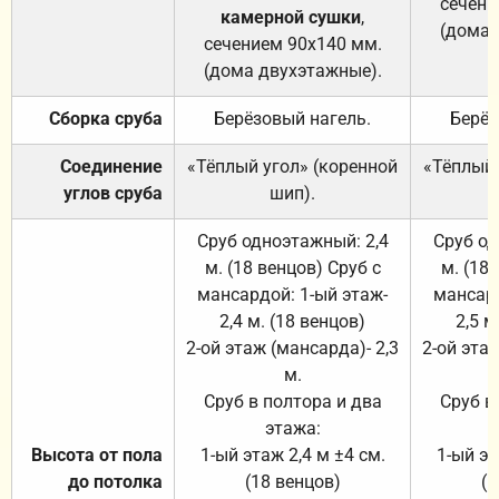
сечени
камерной сушки
,
(дома 
сечением 90х140 мм.
(дома двухэтажные).
Сборка сруба
Берёзовый нагель.
Берёз
Соединение
«Тёплый угол» (коренной
«Тёплый 
углов сруба
шип).
Сруб одноэтажный: 2,4
Сруб од
м. (18 венцов) Сруб с
м. (18
мансардой: 1-ый этаж-
мансард
2,4 м. (18 венцов)
2,5 м
2-ой этаж (мансарда)- 2,3
2-ой этаж
м.
Сруб в полтора и два
Сруб в
этажа:
Высота от пола
1-ый этаж 2,4 м ±4 см.
1-ый эт
до потолка
(18 венцов)
(1