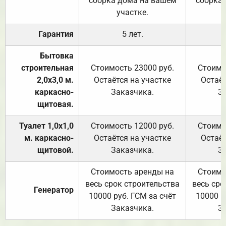
сборка дома на вашем
сборка
участке.
Гарантия
5 лет.
Бытовка
строительная
Стоимость 23000 руб.
Стоимо
2,0х3,0 м.
Остаётся на участке
Остаёт
каркасно-
Заказчика.
З
щитовая.
Туалет 1,0х1,0
Стоимость 12000 руб.
Стоимо
м. каркасно-
Остаётся на участке
Остаёт
щитовой.
Заказчика.
З
Стоимость аренды на
Стоимо
весь срок строительства
весь сро
Генератор
10000 руб. ГСМ за счёт
10000 р
Заказчика.
З