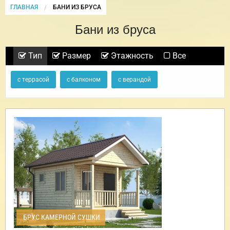
ГЛАВНАЯ
CURRENT:
БАНИ ИЗ БРУСА
Бани из бруса
Тип
Размер
Этажность
Все
с террасой
с балконом
с верандой
БРУС КАМЕРНОЙ СУШКИ