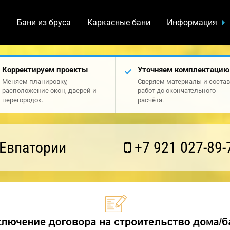
а
Бани из бруса
Каркасные бани
Информация
Корректируем проекты
Уточняем комплектацию
Меняем планировку,
Сверяем материалы и состав
расположение окон, дверей и
работ до окончательного
перегородок.
расчёта.
 Евпатории
+7 921 027-89-