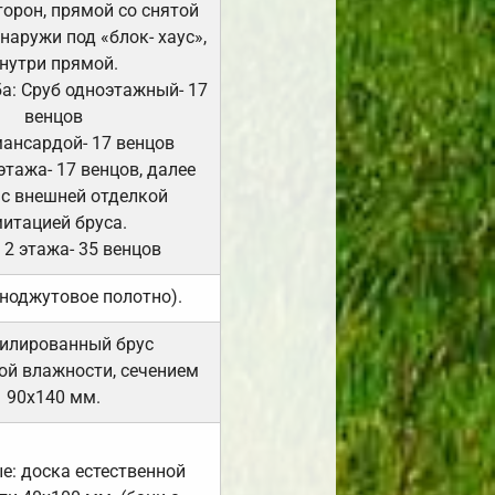
сторон, прямой со снятой
Снаружи под «блок- хаус»,
нутри прямой.
а: Сруб одноэтажный- 17
венцов
мансардой- 17 венцов
 этажа- 17 венцов, далее
 с внешней отделкой
итацией бруса.
 2 этажа- 35 венцов
ноджутовое полотно).
илированный брус
ой влажности, сечением
90х140 мм.
е: доска естественной