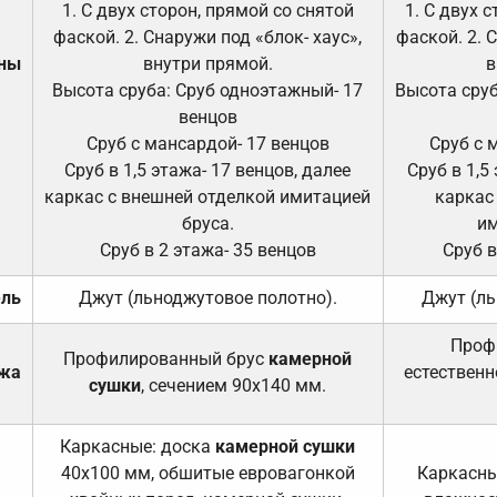
1. С двух сторон, прямой со снятой
1. С двух 
фаской. 2. Снаружи под «блок- хаус»,
фаской. 2. 
ены
внутри прямой.
в
Высота сруба: Сруб одноэтажный- 17
Высота сруб
венцов
Сруб с мансардой- 17 венцов
Сруб с 
Сруб в 1,5 этажа- 17 венцов, далее
Сруб в 1,5
каркас с внешней отделкой имитацией
каркас
бруса.
им
Сруб в 2 этажа- 35 венцов
Сруб в
ель
Джут (льноджутовое полотно).
Джут (ль
Проф
Профилированный брус
камерной
ажа
естественн
сушки
, сечением 90х140 мм.
Каркасные: доска
камерной сушки
40х100 мм, обшитые евровагонкой
Каркасны