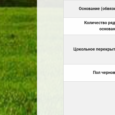
Основание (обвяз
Количество ря
основа
Цокольное перекры
Пол черно