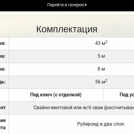
Перейти в галерею
Комплектация
2
ки:
43 м
на:
5 м
на:
8 м
2
дь:
56 м
Под ключ (с отделкой)
Под у
нт
Свайно-винтовой или ж/б сваи (рассчитыва
ция
Рубероид в два слоя.
та