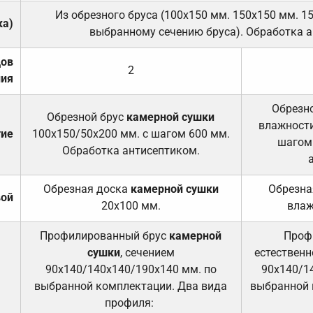
Из обрезного бруса (100х150 мм. 150х150 мм. 1
ка)
выбранному сечению бруса). Обработка а
дов
2
ния
Обрезно
Обрезной брус
камерной сушки
влажности
тие
100х150/50х200 мм. с шагом 600 мм.
шагом
Обработка антисептиком.
Обрезная доска
камерной сушки
Обрезна
вой
20х100 мм.
влаж
Профилированный брус
камерной
Проф
сушки
, сечением
естественн
90х140/140х140/190х140 мм. по
90х140/1
выбранной комплектации. Два вида
выбранной 
профиля: