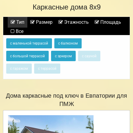
Каркасные дома 8х9
Тип
Размер
Этажность
Площадь
Все
с маленькой террасой
с балконом
с большой террасой
с эркером
с сауной
с гаражом
с террасой
Дома каркасные под ключ в Евпатории для
ПМЖ