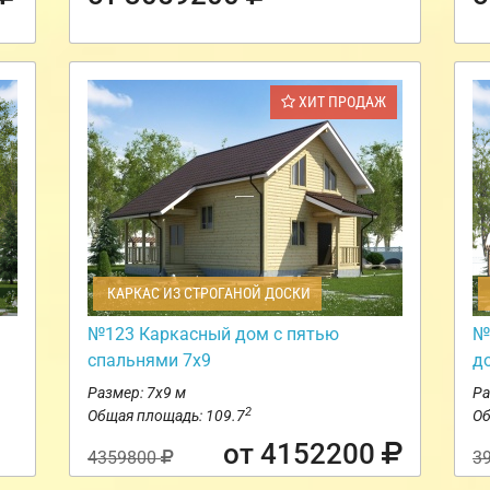
ХИТ ПРОДАЖ
КАРКАС ИЗ СТРОГАНОЙ ДОСКИ
№123 Каркасный дом с пятью
№
спальнями 7х9
д
Размер: 7х9 м
Ра
2
Общая площадь: 109.7
Об
от 4152200
4359800
3