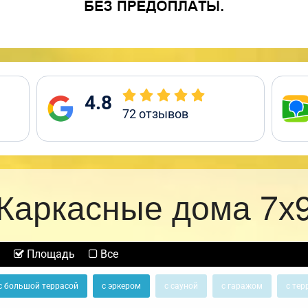
4.8
72
отзывов
Каркасные дома 7х
Площадь
Все
с большой террасой
с эркером
с сауной
с гаражом
с тер