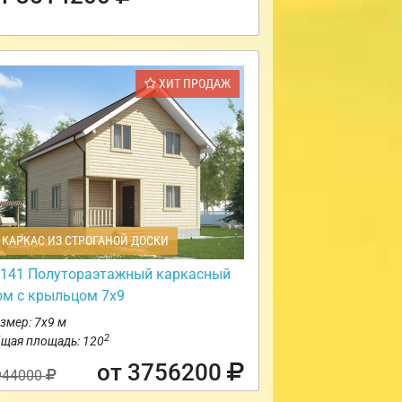
ХИТ ПРОДАЖ
КАРКАС ИЗ СТРОГАНОЙ ДОСКИ
141 Полутораэтажный каркасный
ом с крыльцом 7х9
змер: 7х9 м
2
щая площадь: 120
от 3756200
944000