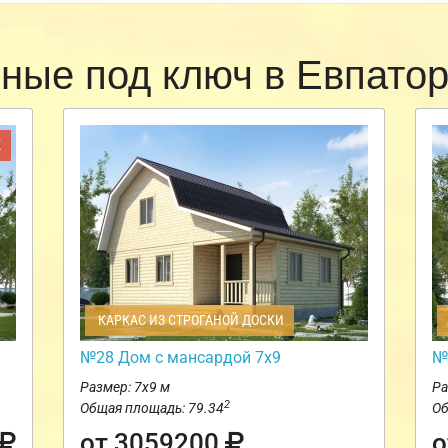
сные под ключ в Евпато
Ж
КАРКАС ИЗ СТРОГАНОЙ ДОСКИ
№28 Дом с мансардой 7х9
№
Размер: 7х9 м
Ра
2
Общая площадь: 79.34
Об
от 3059200
о