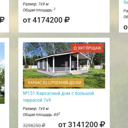
9
Размер: 7х9 м
2
Общая площадь:
Ра
Об
от 4174200
о
ХИТ ПРОДАЖ
КАРКАС ИЗ СТРОГАНОЙ ДОСКИ
№151 Каркасный дом с большой
террасой 7х9
Размер: 7х9 м
2
Общая площадь: 85
от 3141200
3298250