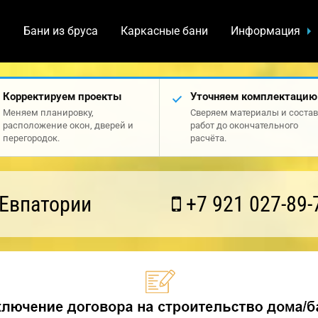
а
Бани из бруса
Каркасные бани
Информация
Корректируем проекты
Уточняем комплектацию
Меняем планировку,
Сверяем материалы и состав
расположение окон, дверей и
работ до окончательного
перегородок.
расчёта.
 Евпатории
+7 921 027-89-