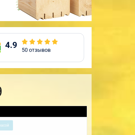
4.9
50
отзывов
9
расой