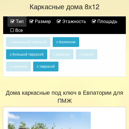
Каркасные дома 8х12
Тип
Размер
Этажность
Площадь
Все
с маленькой террасой
с балконом
с большой террасой
с эркером
с сауной
с гаражом
с террасой
Дома каркасные под ключ в Евпатории для
ПМЖ