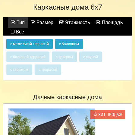
Каркасные дома 6х7
Тип
Размер
Этажность
Площадь
Все
с маленькой террасой
с балконом
с большой террасой
с эркером
с сауной
с гаражом
с террасой
Дачные каркасные дома
ХИТ ПРОДАЖ