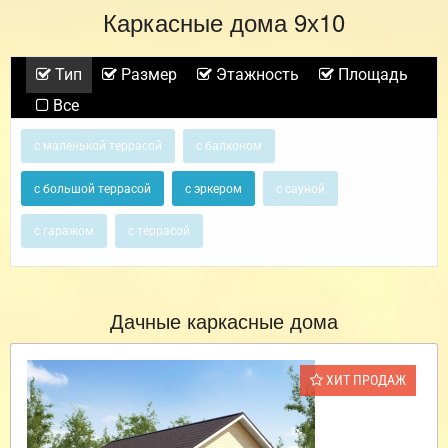
Каркасные дома 9х10
Тип
Размер
Этажность
Площадь
Все
с маленькой террасой
с балконом
с большой террасой
с эркером
с сауной
с гаражом
с террасой
Дачные каркасные дома
ХИТ ПРОДАЖ