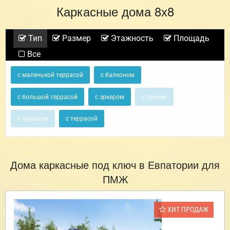
Каркасные дома 8х8
Тип
Размер
Этажность
Площадь
Все
с маленькой террасой
с балконом
с большой террасой
с эркером
с сауной
с гаражом
с террасой
Дома каркасные под ключ в Евпатории для
ПМЖ
ХИТ ПРОДАЖ