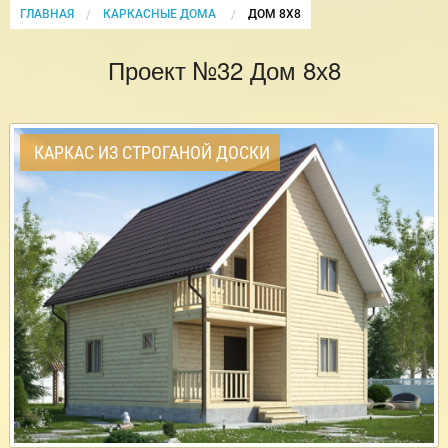
ГЛАВНАЯ
КАРКАСНЫЕ ДОМА
CURRENT:
ДОМ 8Х8
Проект №32 Дом 8х8
КАРКАС ИЗ СТРОГАНОЙ ДОСКИ