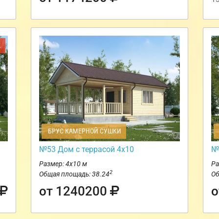
Ж
БРУС КАМЕРНОЙ СУШКИ
№53 Дом с террасой 4х10
№
Размер: 4х10 м
Ра
2
Общая площадь: 38.24
Об
от 1240200
о