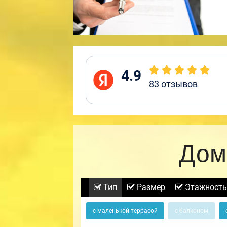
4.9
83
отзывов
Дом
Тип
Размер
Этажность
с маленькой террасой
с балконом