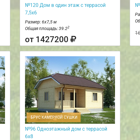
№120 Дом в один этаж с террасой
№
7,5х6
Ра
Об
Размер: 6х7,5 м
2
Общая площадь: 39.2
1
от 1427200
БРУС КАМЕРНОЙ СУШКИ
№96 Одноэтажный дом с террасой
6х8