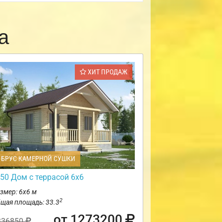
а
ХИТ ПРОДАЖ
БРУС КАМЕРНОЙ СУШКИ
50 Дом с террасой 6х6
змер: 6х6 м
2
щая площадь: 33.3
от 1273200
336850