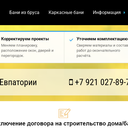
а
Бани из бруса
Каркасные бани
Информация
Корректируем проекты
Уточняем комплектацию
Меняем планировку,
Сверяем материалы и состав
расположение окон, дверей и
работ до окончательного
перегородок.
расчёта.
 Евпатории
+7 921 027-89-