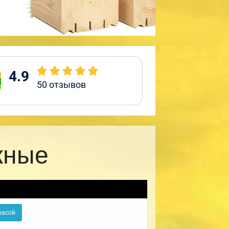
4.9
50
отзывов
жные
расой