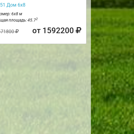
51 Дом 6х8
змер: 6х8 м
2
щая площадь: 45.7
от 1592200
671800