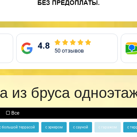
4.8
50
отзывов
а из бруса одноэта
Все
с большой террасой
с эркером
с сауной
с гаражом
с тер