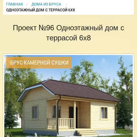
ГЛАВНАЯ
ДОМА ИЗ БРУСА
CURRENT:
ОДНОЭТАЖНЫЙ ДОМ С ТЕРРАСОЙ 6Х8
Проект №96 Одноэтажный дом с
террасой 6х8
БРУС КАМЕРНОЙ СУШКИ