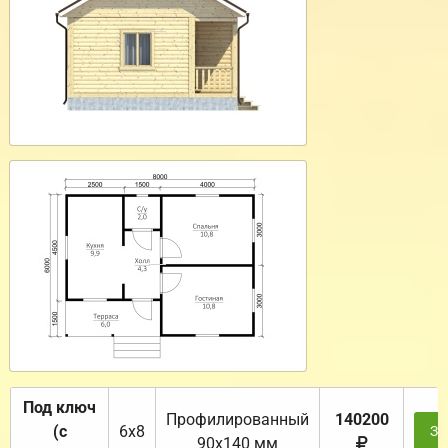
Под ключ
Профилированный
140200
(с
6х8
За
90х140 мм