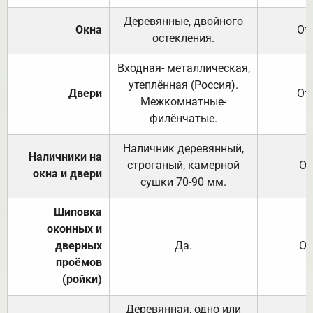
Деревянные, двойного
Окна
От
остекления.
Входная- металлическая,
утеплённая (Россия).
Двери
От
Межкомнатные-
филёнчатые.
Наличник деревянный,
Наличники на
строганый, камерной
От
окна и двери
сушки 70-90 мм.
Шиповка
оконных и
дверных
Да.
От
проёмов
(ройки)
Деревянная, одно или