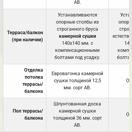
АВ.
Устанавливаются
Уста
опорные столбы из
опорн
строганного бруса
строг
Терраса/балкон
камерной сушки
естеств
(при наличии)
140х140 мм. с
140
компенсационными
компе
болтами под усадку.
болтам
Отделка
Евровагонка камерной
потолка
сушки толщиной 12,5
От
террасы/
мм. сорт АВ.
балкона
Шпунтованная доска
Пол террасы/
камерной сушки
От
балкона
толщиной 36 мм. сорт
АВ.