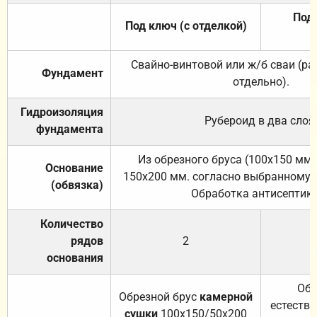
Под 
Под ключ (с отделкой)
Свайно-винтовой или ж/б сваи (р
Фундамент
отдельно).
Гидроизоляция
Рубероид в два слоя
фундамента
Из обрезного бруса (100х150 мм.
Основание
150х200 мм. согласно выбранному с
(обвязка)
Обработка антисептик
Количество
рядов
2
основания
Обр
Обрезной брус
камерной
естеств
сушки
100х150/50х200