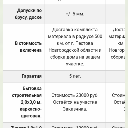
Допуски по
+/- 5 мм.
брусу, доске
Доставка комплекта
Достав
материала в радиусе 500
материал
В стоимость
км. от г. Пестова
км. 
включена
Новгородской области и
Новгоро
сборка дома на вашем
сборка
участке.
Гарантия
5 лет.
Бытовка
строительная
Стоимость 23000 руб.
Стоимо
2,0х3,0 м.
Остаётся на участке
Остаёт
каркасно-
Заказчика.
З
щитовая.