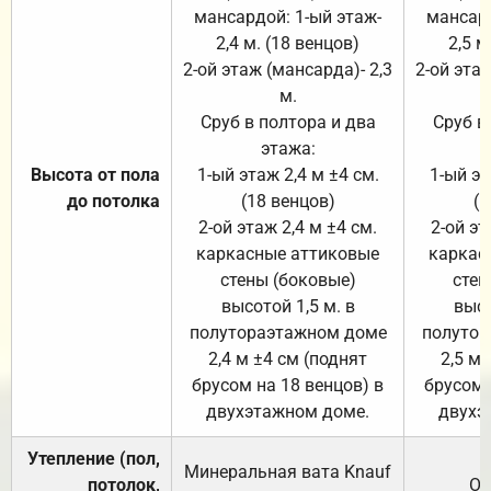
мансардой: 1-ый этаж-
мансард
2,4 м. (18 венцов)
2,5 м
2-ой этаж (мансарда)- 2,3
2-ой этаж
м.
Сруб в полтора и два
Сруб в
этажа:
Высота от пола
1-ый этаж 2,4 м ±4 см.
1-ый эт
до потолка
(18 венцов)
(1
2-ой этаж 2,4 м ±4 см.
2-ой эт
каркасные аттиковые
каркас
стены (боковые)
стен
высотой 1,5 м. в
высо
полутораэтажном доме
полутор
2,4 м ±4 см (поднят
2,5 м 
брусом на 18 венцов) в
брусом 
двухэтажном доме.
двухэ
Утепление (пол,
Минеральная вата
Knauf
потолок,
От