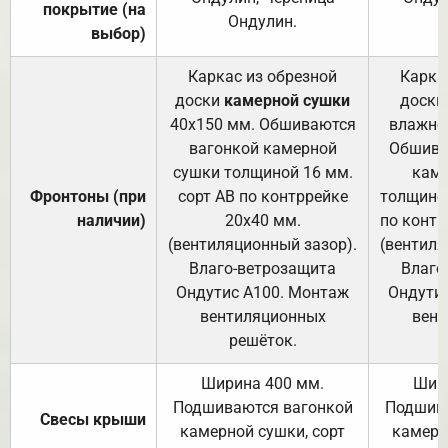
покрытие (на
Ондулин.
выбор)
Каркас из обрезной
Карка
доски
камерной сушки
доски
40х150 мм. Обшиваются
влажно
вагонкой камерной
Обшива
сушки толщиной 16 мм.
каме
Фронтоны (при
сорт АВ по контррейке
толщиной
наличии)
20х40 мм.
по контр
(вентиляционный зазор).
(вентиля
Влаго-ветрозащита
Влаго
Ондутис А100. Монтаж
Ондути
вентиляционных
вент
решёток.
Ширина 400 мм.
Шир
Подшиваются вагонкой
Подшива
Свесы крыши
камерной сушки, сорт
камерн