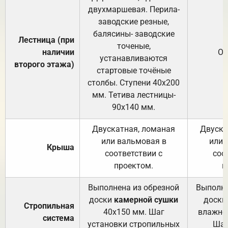
двухмаршевая. Перила-
заводские резные,
балясины- заводские
Лестница (при
точеные,
наличии
От
устанавливаются
второго этажа)
стартовые точёные
столбы. Ступени 40х200
мм. Тетива лестницы-
90х140 мм.
Двускатная, ломаная
Двуска
или вальмовая в
или 
Крыша
соответствии с
соо
проектом.
п
Выполнена из обрезной
Выполне
доски
камерной сушки
доски
Стропильная
40х150 мм. Шаг
влажно
система
установки стропильных
Шаг