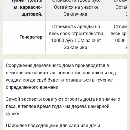
Туалет 1,0х1,0
Стоимость 12000 руб.
Стоимо
м. каркасно-
Остаётся на участке
Остаёт
щитовой.
Заказчика.
З
Стоимость аренды на
Стоимо
весь срок строительства
весь сро
Генератор
10000 руб. ГСМ за счёт
10000 р
Заказчика.
З
Сооружение деревянного дома производится в
нескольких вариантах: полностью под ключ и под
усадку, когда сруб будет отстаиваться в течение
определенного времени.
Зимой эксперты советуют строить дома из зимнего
леса, в теплое время года - из дерева камерной
сушки.
Наиболее подходящими для сада или дачи