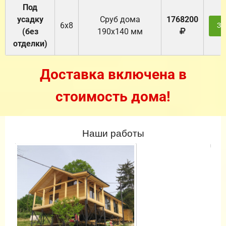
Под
усадку
Cруб дома
1768200
6х8
За
(без
190х140 мм
отделки)
Доставка включена в
стоимость дома!
Наши работы