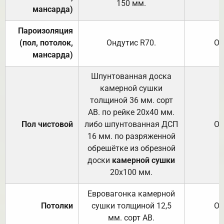
150
мм.
мансарда)
Пароизоляция
(пол, потолок,
Ондутис
R70
.
От
мансарда)
Шпунтованная доска
камерной сушки
толщиной 36 мм. сорт
АВ. по рейке 20х40 мм.
Пол чистовой
либо шпунтованная ДСП
От
16 мм. по разряженной
обрешётке из обрезной
доски
камерной сушки
20х100 мм.
Евровагонка камерной
Потолки
сушки толщиной 12,5
От
мм. сорт АВ.