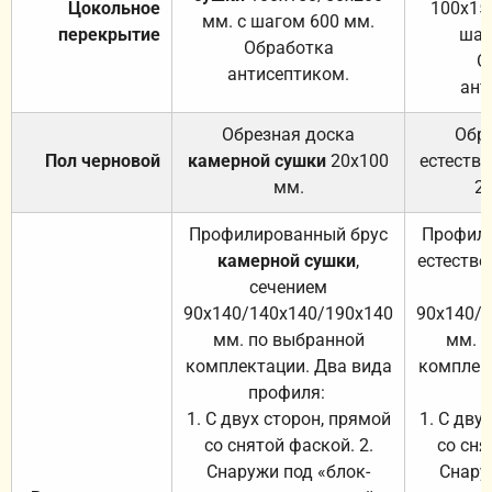
Цокольное
100х15
мм. с шагом 600 мм.
перекрытие
шаг
Обработка
О
антисептиком.
ант
Обрезная доска
Обр
Пол черновой
камерной сушки
20х100
естеств
мм.
2
Профилированный брус
Профили
камерной сушки
,
естестве
сечением
с
90х140/140х140/190х140
90х140/
мм. по выбранной
мм. 
комплектации. Два вида
комплек
профиля:
п
1. С двух сторон, прямой
1. С дву
со снятой фаской. 2.
со сня
Снаружи под «блок-
Снару