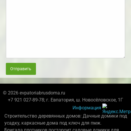
Отправить
© 2026 evpatoriabrusdoma.ru
+7 921 027-89-78; г. Евпатория, ш. Новосёловское, 1Г
Информация
Строительство деревянных домов: Дачные домики под
усадку, каркасные дома под ключ для пмж.
Бригада плотников постороит садовые домики для