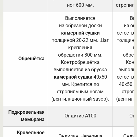
ног 600 мм.
стропиль
Выполняется
Вы
из обрезной доски
из об
камерной сушки
естеств
толщиной 20-22 мм. Шаг
толщино
крепления
к
обрешетки 300 мм.
обреш
Обрешётка
Контробрешётка
Конт
выполняется из бруска
выполня
камерной сушки
40х50
естеств
мм. Крепится по
40х50 м
стропильным ногам
строп
(вентиляционный зазор).
(вентиля
Подкровельная
Ондутис А100
Он
мембрана
Кровельное
Ондулин, Черепица
Ондул