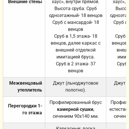
Внешние стены
хаус», внутри прямой.
хаус», 
Высота сруба: Сруб
Высот
одноэтажный- 18 венцов
одноэта
Сруб с мансардой- 18
Сруб с
венцов
Сруб в 1,5 этажа- 18
Сруб в
венцов, далее каркас с
венцов,
внешней отделкой
внеш
имитацией бруса.
имит
Сруб в 2 этажа- 37
Сруб 
венцов
Межвенцовый
Джут (льноджутовое
Джут 
утеплитель
полотно).
п
Профилированный брус
Профили
Перегородки 1-
камерной сушки
,
естестве
го этажа
сечением 90х140 мм.
сечени
Каркасные: доска