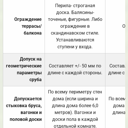
Перила- строганая
доска. Балясины-
Ограждение
точеные, фигурные. Либо
террасы/
ограждение в
От
балкона
скандинавском стиле.
Устанавливаются
ступени у входа.
Допуск на
геометрические
Составляет +/- 50 мм по
Составля
параметры
длине с каждой стороны.
длине с 
сруба
По всему периметру стен
Допускается
дома (если ширина и
По всему
стыковка бруса,
длина дома более 6,0
дома (
вагонки и
метров). Вагонки и
длина 
половой доски
доски пола в каждой
отдельной комнате.