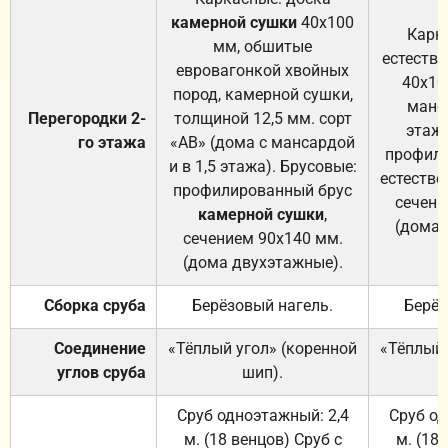
камерной сушки
40х100
Карк
мм, обшитые
естеств
евровагонкой хвойных
40х10
пород, камерной сушки,
манса
Перегородки 2-
толщиной 12,5 мм. сорт
этажа
го этажа
«АВ» (дома с мансардой
профили
и в 1,5 этажа). Брусовые:
естестве
профилированный брус
сечени
камерной сушки
,
(дома 
сечением 90х140 мм.
(дома двухэтажные).
Сборка сруба
Берёзовый нагель.
Берёз
Соединение
«Тёплый угол» (коренной
«Тёплый 
углов сруба
шип).
Сруб одноэтажный: 2,4
Сруб од
м. (18 венцов) Сруб с
м. (18