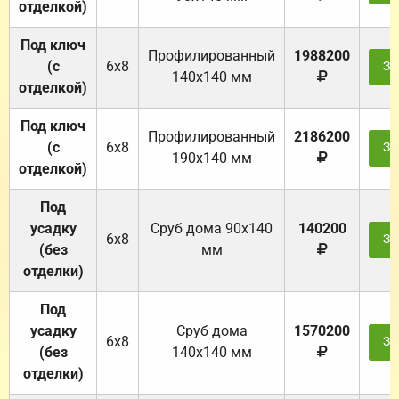
отделкой)
Под ключ
Профилированный
1988200
(с
6х8
За
140х140 мм
отделкой)
Под ключ
Профилированный
2186200
(с
6х8
За
190х140 мм
отделкой)
Под
усадку
Cруб дома 90x140
140200
6х8
За
(без
мм
отделки)
Под
усадку
Cруб дома
1570200
6х8
За
(без
140х140 мм
отделки)