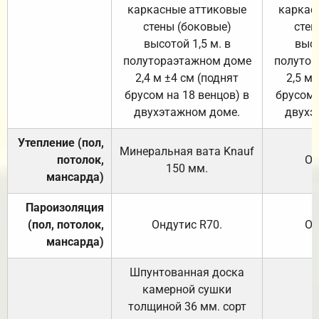
каркасные аттиковые
каркас
стены (боковые)
стен
высотой 1,5 м. в
высо
полутораэтажном доме
полутор
2,4 м ±4 см (поднят
2,5 м 
брусом на 18 венцов) в
брусом 
двухэтажном доме.
двухэ
Утепление (пол,
Минеральная вата
Knauf
потолок,
От
150
мм.
мансарда)
Пароизоляция
(пол, потолок,
Ондутис
R70
.
От
мансарда)
Шпунтованная доска
камерной сушки
толщиной 36 мм. сорт