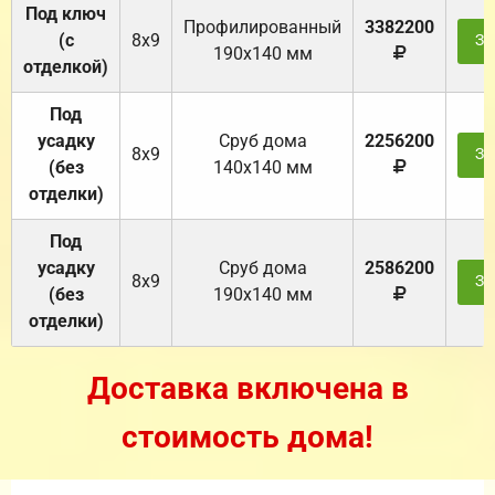
Под ключ
Профилированный
3382200
(с
8х9
За
190х140 мм
отделкой)
Под
усадку
Cруб дома
2256200
8х9
За
(без
140х140 мм
отделки)
Под
усадку
Cруб дома
2586200
8х9
За
(без
190х140 мм
отделки)
Доставка включена в
стоимость дома!