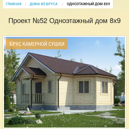
ГЛАВНАЯ
ДОМА ИЗ БРУСА
CURRENT:
ОДНОЭТАЖНЫЙ ДОМ 8Х9
Проект №52 Одноэтажный дом 8х9
БРУС КАМЕРНОЙ СУШКИ