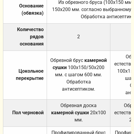
Из обрезного бруса (100х150 мм.
Основание
150х200 мм. согласно выбранному с
(обвязка)
Обработка антисептик
Количество
рядов
2
основания
Обр
Обрезной брус
камерной
естеств
сушки
100х150/50х200
Цокольное
100х15
мм. с шагом 600 мм.
перекрытие
шаг
Обработка
О
антисептиком.
ант
Обрезная доска
Обр
Пол черновой
камерной сушки
20х100
естеств
мм.
2
Профилированный брус
Профили