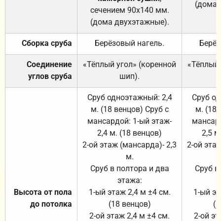
(дома 
сечением 90х140 мм.
(дома двухэтажные).
Сборка сруба
Берёзовый нагель.
Берёз
Соединение
«Тёплый угол» (коренной
«Тёплый 
углов сруба
шип).
Сруб одноэтажный: 2,4
Сруб од
м. (18 венцов) Сруб с
м. (18
мансардой: 1-ый этаж-
мансард
2,4 м. (18 венцов)
2,5 м
2-ой этаж (мансарда)- 2,3
2-ой этаж
м.
Сруб в полтора и два
Сруб в
этажа:
Высота от пола
1-ый этаж 2,4 м ±4 см.
1-ый эт
до потолка
(18 венцов)
(1
2-ой этаж 2,4 м ±4 см.
2-ой эт