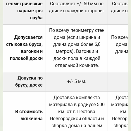
геометрические
Составляет +/- 50 мм по
Составля
параметры
длине с каждой стороны.
длине с 
сруба
По всему периметру стен
Допускается
дома (если ширина и
По всему
стыковка бруса,
длина дома более 6,0
дома (
вагонки и
метров). Вагонки и
длина 
половой доски
доски пола в каждой
отдельной комнате.
Допуски по
+/- 5 мм.
брусу, доске
Доставка комплекта
Достав
материала в радиусе 500
материал
В стоимость
км. от г. Пестова
км. 
включена
Новгородской области и
Новгоро
сборка дома на вашем
сборка