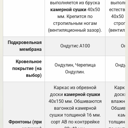
выполняется из бруска
выполня
камерной сушки
40х50
естеств
мм. Крепится по
40х50 м
стропильным ногам
строп
(вентиляционный зазор).
(вентиля
Подкровельная
Ондутис А100
Он
мембрана
Кровельное
Ондулин, Черепица
Ондул
покрытие (на
Ондулин.
выбор)
Каркас из обрезной
Карка
доски
камерной сушки
доски
40х150 мм. Обшиваются
влажно
вагонкой камерной
Обшива
сушки толщиной 16 мм.
каме
Фронтоны (при
сорт АВ по контррейке
толщиной