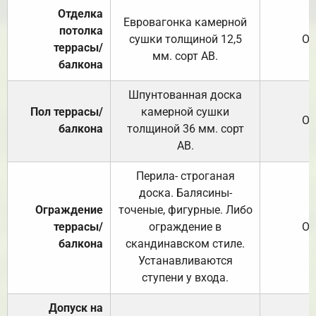
Отделка
Евровагонка камерной
потолка
сушки толщиной 12,5
От
террасы/
мм. сорт АВ.
балкона
Шпунтованная доска
Пол террасы/
камерной сушки
От
балкона
толщиной 36 мм. сорт
АВ.
Перила- строганая
доска. Балясины-
Ограждение
точеные, фигурные. Либо
террасы/
ограждение в
От
балкона
скандинавском стиле.
Устанавливаются
ступени у входа.
Допуск на