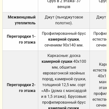
Сруб в 2 этажа- 37
Сруб 
венцов
Межвенцовый
Джут (льноджутовое
Джут 
утеплитель
полотно).
п
Профилированный брус
Профили
Перегородки 1-
камерной сушки
,
естестве
го этажа
сечением 90х140 мм.
сечени
Каркасные: доска
камерной сушки
40х100
Карк
мм, обшитые
естеств
евровагонкой хвойных
40х10
пород, камерной сушки,
манса
Перегородки 2-
толщиной 12,5 мм. сорт
этажа
го этажа
«АВ» (дома с мансардой
профили
и в 1,5 этажа). Брусовые:
естестве
профилированный брус
сечени
камерной сушки
,