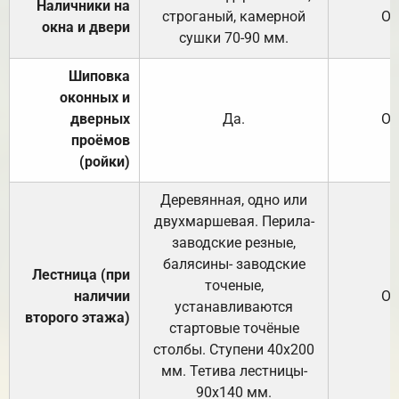
Наличники на
строганый, камерной
От
окна и двери
сушки 70-90 мм.
Шиповка
оконных и
дверных
Да.
От
проёмов
(ройки)
Деревянная, одно или
двухмаршевая. Перила-
заводские резные,
балясины- заводские
Лестница (при
точеные,
наличии
От
устанавливаются
второго этажа)
стартовые точёные
столбы. Ступени 40х200
мм. Тетива лестницы-
90х140 мм.