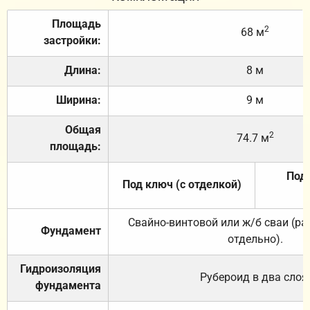
Площадь
2
68 м
застройки:
Длина:
8 м
Ширина:
9 м
Общая
2
74.7 м
площадь:
Под 
Под ключ (с отделкой)
Свайно-винтовой или ж/б сваи (р
Фундамент
отдельно).
Гидроизоляция
Рубероид в два слоя
фундамента