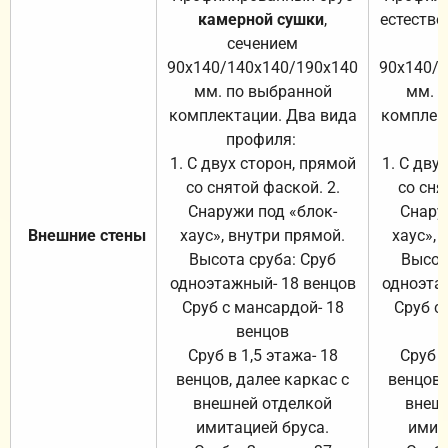
камерной сушки
,
естестве
сечением
с
90х140/140х140/190х140
90х140/
мм. по выбранной
мм. 
комплектации. Два вида
комплек
профиля:
п
1. С двух сторон, прямой
1. С дву
со снятой фаской. 2.
со сня
Снаружи под «блок-
Снару
Внешние стены
хаус», внутри прямой.
хаус», 
Высота сруба: Сруб
Высот
одноэтажный- 18 венцов
одноэта
Сруб с мансардой- 18
Сруб с
венцов
Сруб в 1,5 этажа- 18
Сруб в
венцов, далее каркас с
венцов,
внешней отделкой
внеш
имитацией бруса.
имит