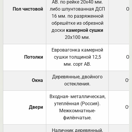
АВ. по рейке 20х40 мм.
Пол чистовой
либо шпунтованная ДСП
От
16 мм. по разряженной
обрешётке из обрезной
доски
камерной сушки
20х100 мм.
Евровагонка камерной
Потолки
сушки толщиной 12,5
От
мм. сорт АВ.
Деревянные, двойного
Окна
От
остекления.
Входная- металлическая,
утеплённая (Россия).
Двери
От
Межкомнатные-
филёнчатые.
Наличник деревянный,