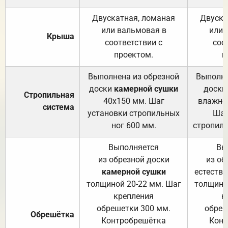
Двускатная, ломаная
Двуска
или вальмовая в
или 
Крыша
соответствии с
соо
проектом.
п
Выполнена из обрезной
Выполне
доски
камерной сушки
доски
Стропильная
40х150 мм. Шаг
влажно
система
установки стропильных
Шаг
ног 600 мм.
стропиль
Выполняется
Вы
из обрезной доски
из об
камерной сушки
естеств
толщиной 20-22 мм. Шаг
толщино
крепления
к
обрешетки 300 мм.
обреш
Обрешётка
Контробрешётка
Конт