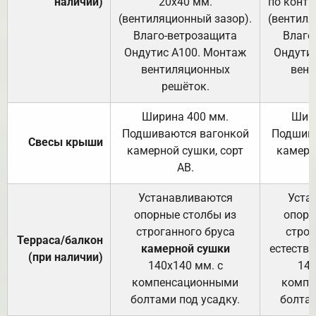
наличии)
20х40 мм.
по контр
(вентиляционный зазор).
(вентиля
Влаго-ветрозащита
Влаго
Ондутис А100. Монтаж
Ондути
вентиляционных
вент
решёток.
Ширина 400 мм.
Шир
Подшиваются вагонкой
Подшива
Свесы крыши
камерной сушки, сорт
камерн
АВ.
Устанавливаются
Уста
опорные столбы из
опорн
строганного бруса
строг
Терраса/балкон
камерной сушки
естеств
(при наличии)
140х140 мм. с
140
компенсационными
компе
болтами под усадку.
болтам