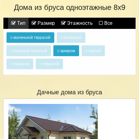
Дома из бруса одноэтажные 8х9
Тип
Размер
Этажность
Все
с маленькой террасой
с балконом
с большой террасой
с эркером
с сауной
с гаражом
с террасой
Дачные дома из бруса