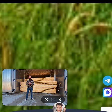
🔇
⛶
✖