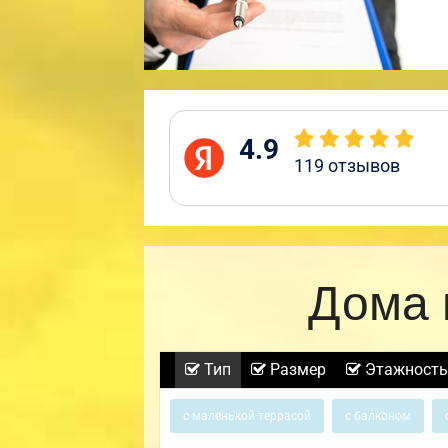
4.9
119
отзывов
Дома 
Тип
Размер
Этажность
с маленькой террасой
с балконом