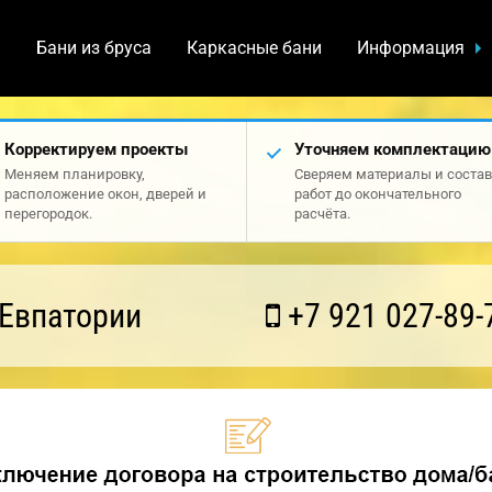
а
Бани из бруса
Каркасные бани
Информация
Корректируем проекты
Уточняем комплектацию
Меняем планировку,
Сверяем материалы и состав
расположение окон, дверей и
работ до окончательного
перегородок.
расчёта.
 Евпатории
+7 921 027-89-