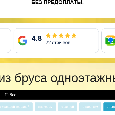
4.8
72
отзывов
из бруса одноэтажн
Все
с большой террасой
с эркером
с сауной
с гаражом
с тер