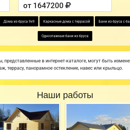
от 1647200
Дома из бруса 9х9
Каркасные дома с террасой
Бани из бруса с б
Одноэтажные бани из бруса
 представленные в интернет-каталоге, могут быть измен
аж, террасу, панорамное остекление, навес или крыльцо.
Наши работы