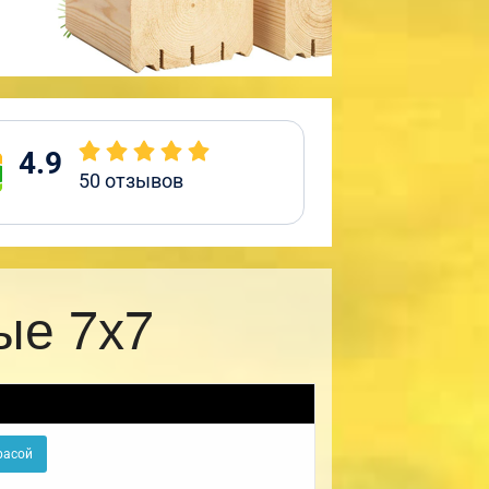
4.9
50
отзывов
ые 7х7
расой