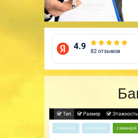
4.9
82
отзывов
Ба
Тип
Размер
Этажность
с террасой
с балконом
с верандой