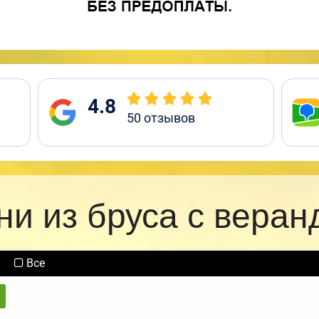
4.8
50
отзывов
ни из бруса с веран
Все