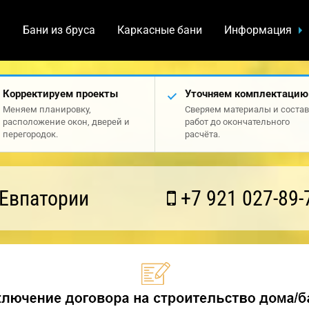
а
Бани из бруса
Каркасные бани
Информация
Корректируем проекты
Уточняем комплектацию
Меняем планировку,
Сверяем материалы и состав
расположение окон, дверей и
работ до окончательного
перегородок.
расчёта.
 Евпатории
+7 921 027-89-