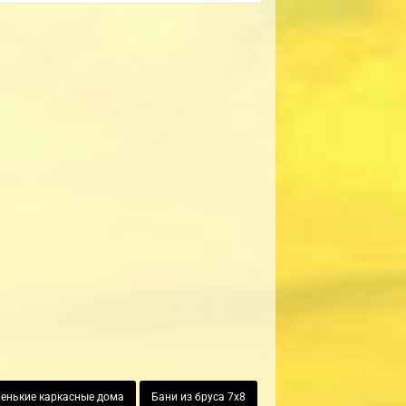
енькие каркасные дома
Бани из бруса 7х8