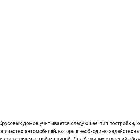
брусовых домов учитывается следующее: тип постройки, 
оличество автомобилей, которые необходимо задействоват
и доставляем одной машиной. Для больших строений обыч