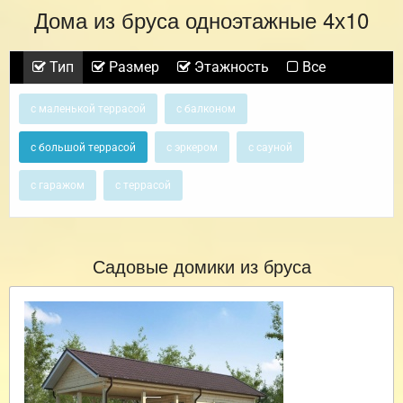
Дома из бруса одноэтажные 4х10
Тип
Размер
Этажность
Все
с маленькой террасой
с балконом
с большой террасой
с эркером
с сауной
с гаражом
с террасой
Садовые домики из бруса