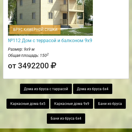
БРУС КАМЕРНОЙ СУШКИ
№112 Дом с террасой и балконом 9х9
Размер: 9х9 м
2
Общая площадь: 150
от 3492200
Дома из бруса с таррасой
Дома из бруса 6х4
Каркасные дома 6х5
Каркасные дома 9х9
Бани из бруса
Бани из бруса 6х4