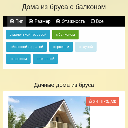
Дома из бруса с балконом
Тип
Размер
Этажность
Все
с маленькой террасой
с балконом
с большой террасой
с эркером
с сауной
с гаражом
с террасой
Дачные дома из бруса
ХИТ ПРОДАЖ