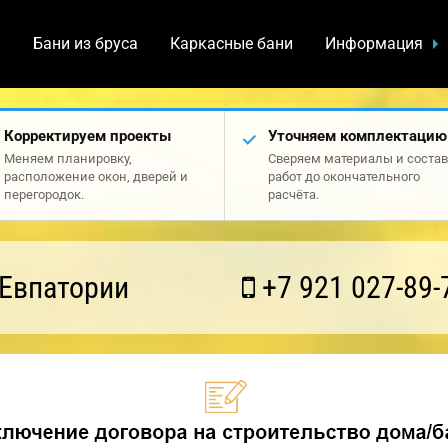
а
Бани из бруса
Каркасные бани
Информация
Корректируем проекты
Уточняем комплектацию
Меняем планировку,
Сверяем материалы и состав
расположение окон, дверей и
работ до окончательного
перегородок.
расчёта.
 Евпатории
+7 921 027-89-