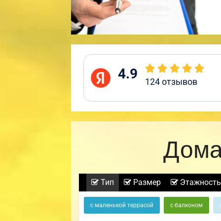
4.9
124
отзывов
Дома
Тип
Размер
Этажность
с маленькой террасой
с балконом