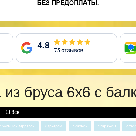
4.8
75
отзывов
 из бруса 6х6 с бал
Все
с большой террасой
с эркером
с сауной
с гаражом
с тер