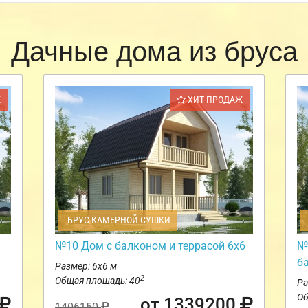
Дачные дома из бруса
Ж
ХИТ ПРОДАЖ
БРУС КАМЕРНОЙ СУШКИ
№10 Дом с балконом и террасой 6х6
№
б
Размер: 6х6 м
2
Общая площадь: 40
Ра
Об
от 1339200
1406150