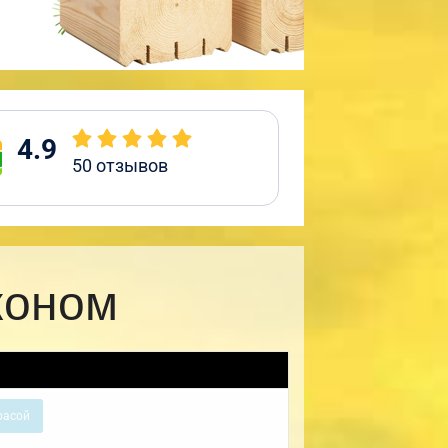
4.9
50
отзывов
коном
расой