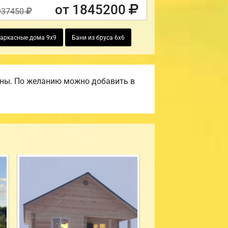
от 1845200
937450
аркасные дома 9х9
Бани из бруса 6х6
ены. По желанию можно добавить в