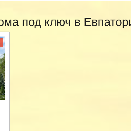
ома под ключ в Евпато
Ж