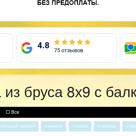
4.8
75
отзывов
 из бруса 8х9 с бал
Все
с большой террасой
с эркером
с сауной
с гаражом
с тер