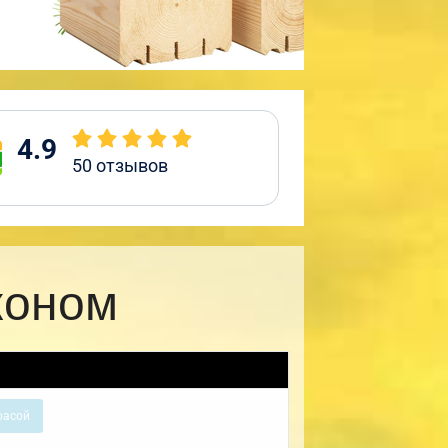
4.9
50
отзывов
коном
расой