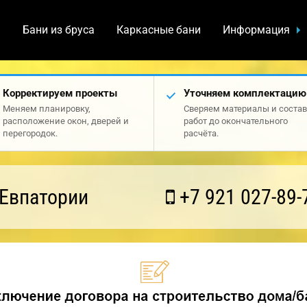
а
Бани из бруса
Каркасные бани
Информация
Корректируем проекты
Уточняем комплектацию
Меняем планировку,
Сверяем материалы и состав
расположение окон, дверей и
работ до окончательного
перегородок.
расчёта.
 Евпатории
+7 921 027-89-