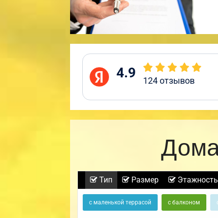
4.9
124
отзывов
Дома
Тип
Размер
Этажность
с маленькой террасой
с балконом