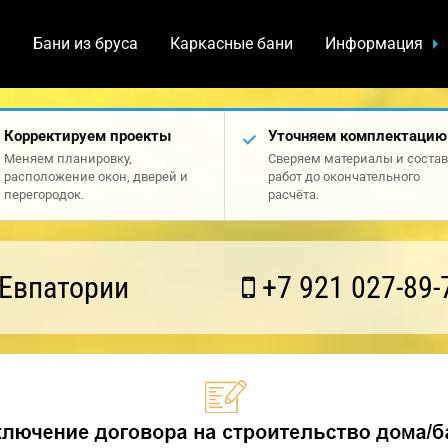
а
Бани из бруса
Каркасные бани
Информация
Корректируем проекты
Уточняем комплектацию
Меняем планировку,
Сверяем материалы и состав
расположение окон, дверей и
работ до окончательного
перегородок.
расчёта.
 Евпатории
+7 921 027-89-