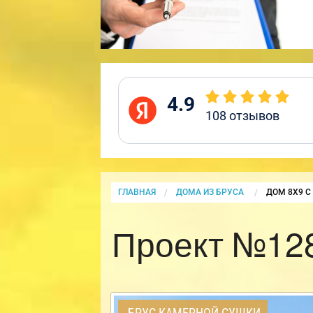
4.9
108
отзывов
ГЛАВНАЯ
ДОМА ИЗ БРУСА
CURRENT:
ДОМ 8Х9 
Проект №128
БРУС КАМЕРНОЙ СУШКИ