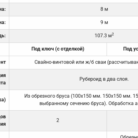
на:
8 м
на:
9 м
2
дь:
107.3 м
Под ключ (с отделкой)
Под у
нт
Свайно-винтовой или ж/б сваи (рассчитыва
ция
Рубероид в два слоя.
та
Из обрезного бруса (100х150 мм. 150х150 мм. 1
ка)
выбранному сечению бруса). Обработка а
дов
2
ния
Обрезно