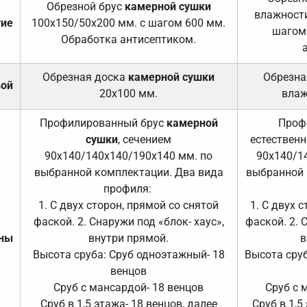
Обрезной брус
камерной сушки
влажности
тие
100х150/50х200 мм. с шагом 600 мм.
шагом
Обработка антисептиком.
Обрезная доска
камерной сушки
Обрезна
вой
20х100 мм.
влаж
Профилированный брус
камерной
Проф
сушки
, сечением
естественн
90х140/140х140/190х140 мм. по
90х140/1
выбранной комплектации. Два вида
выбранной 
профиля:
1. С двух сторон, прямой со снятой
1. С двух 
фаской. 2. Снаружи под «блок- хаус»,
фаской. 2. 
ены
внутри прямой.
в
Высота сруба: Сруб одноэтажный- 18
Высота сруб
венцов
Сруб с мансардой- 18 венцов
Сруб с 
Сруб в 1,5 этажа- 18 венцов, далее
Сруб в 1,5