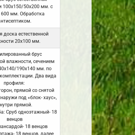
 100х150/50х200 мм. с
 600 мм. Обработка
антисептиком.
я доска естественной
ности 20х100 мм.
илированный брус
ой влажности, сечением
40х140/190х140 мм. по
комплектации. Два вида
профиля:
сторон, прямой со снятой
Снаружи под «блок- хаус»,
нутри прямой.
а: Сруб одноэтажный- 18
венцов
мансардой- 18 венцов
 этажа- 18 венцов, далее