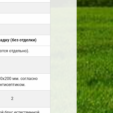
садку (без отделки)
ются отдельно).
50х200 мм. согласно
нтисептиком.
2
й брус естественной