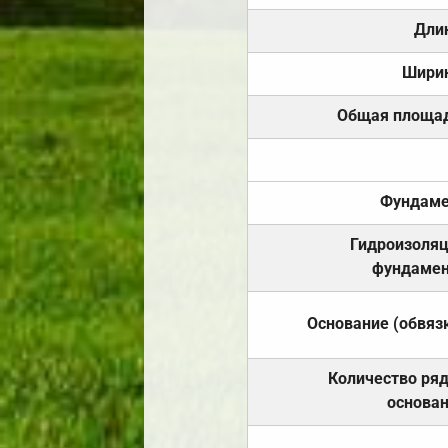
Дли
Шири
Общая площа
Фундаме
Гидроизоля
фундамен
Основание (обвяз
Количество ря
основа