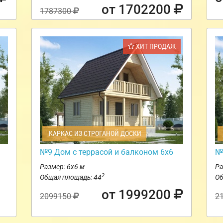
от 1702200
1787300
ХИТ ПРОДАЖ
КАРКАС ИЗ СТРОГАНОЙ ДОСКИ
№9 Дом с террасой и балконом 6х6
№
Размер: 6х6 м
Ра
2
Общая площадь: 44
Об
от 1999200
2099150
2