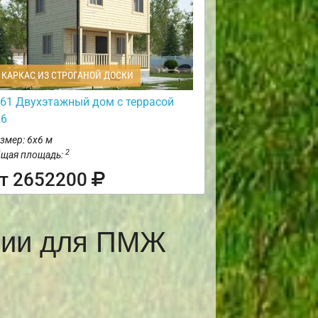
КАРКАС ИЗ СТРОГАНОЙ ДОСКИ
61 Двухэтажный дом с террасой
х6
змер: 6х6 м
2
щая площадь:
т 2652200
рии для ПМЖ