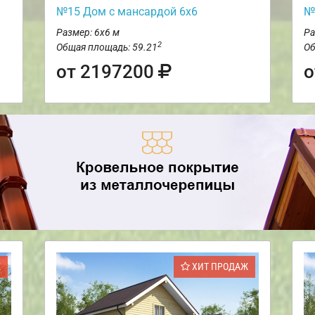
№15 Дом с мансардой 6х6
№
Размер: 6х6 м
Ра
2
Общая площадь: 59.21
Об
от 2197200
о
Ж
ХИТ ПРОДАЖ