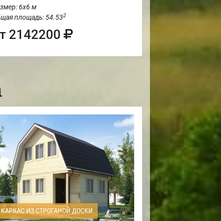
змер: 6х6 м
2
щая площадь: 54.53
т 2142200
а
КАРКАС ИЗ СТРОГАНОЙ ДОСКИ