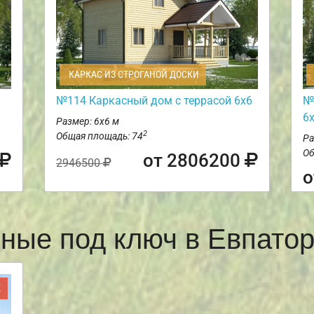
КАРКАС ИЗ СТРОГАНОЙ ДОСКИ
№114 Каркасный дом с террасой 6х6
№
6
Размер: 6х6 м
2
Общая площадь: 74
Ра
Об
от 2806200
2946500
о
сные под ключ в Евпато
Ж