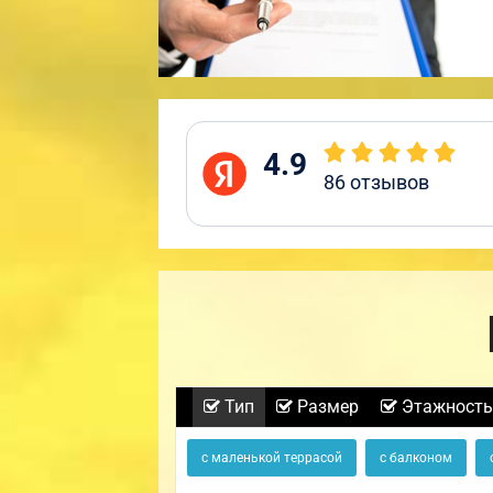
4.9
86
отзывов
Тип
Размер
Этажность
с маленькой террасой
с балконом