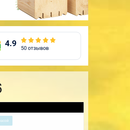
4.9
50
отзывов
6
расой