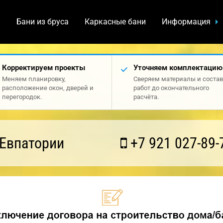
а
Бани из бруса
Каркасные бани
Информация
Корректируем проекты
Уточняем комплектацию
Меняем планировку,
Сверяем материалы и состав
расположение окон, дверей и
работ до окончательного
перегородок.
расчёта.
 Евпатории
+7 921 027-89-