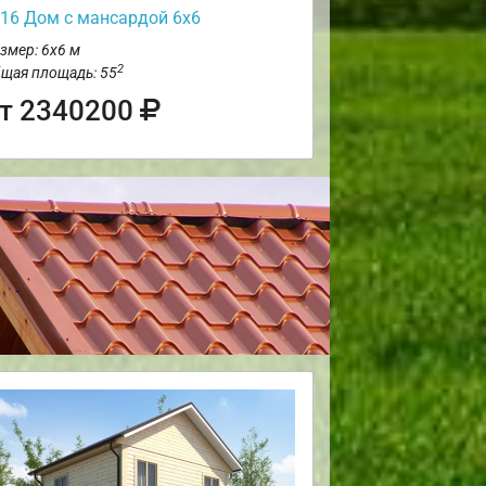
16 Дом с мансардой 6х6
змер: 6х6 м
2
щая площадь: 55
т 2340200