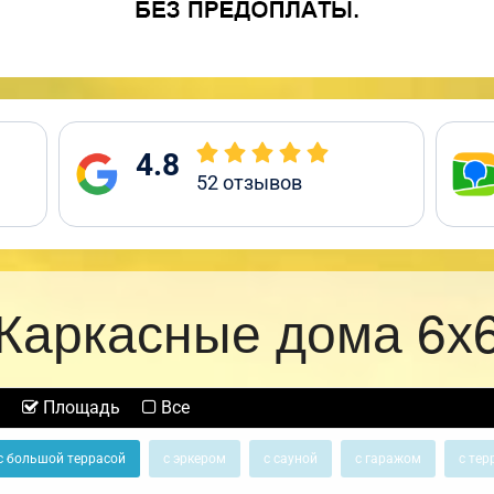
4.8
52
отзывов
Каркасные дома 6х
Площадь
Все
с большой террасой
с эркером
с сауной
с гаражом
с тер