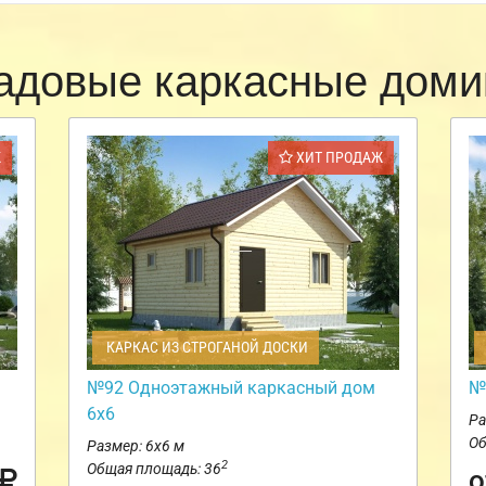
адовые каркасные доми
Ж
ХИТ ПРОДАЖ
КАРКАС ИЗ СТРОГАНОЙ ДОСКИ
№92 Одноэтажный каркасный дом
№
6х6
Ра
Об
Размер: 6х6 м
2
Общая площадь: 36
о