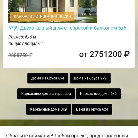
КАРКАС ИЗ СТРОГАНОЙ ДОСКИ
№59 Двухэтажный дом с террасой и балконом 6х6
Размер: 6х6 м
2
Общая площадь:
от 2751200
2888750
Дома из бруса 6х4
Дома из бруса 9х9
Каркасные дома с террасой
Каркасные дома 6х6
Каркасные дома 8х9
Бани из бруса 6х4
Обратите внимание! Любой проект, представленный