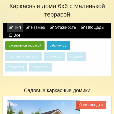
Каркасные дома 6х6 с маленькой
террасой
Тип
Размер
Этажность
Площадь
Все
с маленькой террасой
с балконом
с большой террасой
с эркером
с сауной
с гаражом
с террасой
Садовые каркасные домики
ХИТ ПРОДАЖ