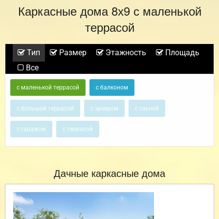
Каркасные дома 8х9 с маленькой
террасой
Тип
Размер
Этажность
Площадь
Все
с маленькой террасой
с балконом
с большой террасой
с эркером
с сауной
с гаражом
с террасой
Дачные каркасные дома