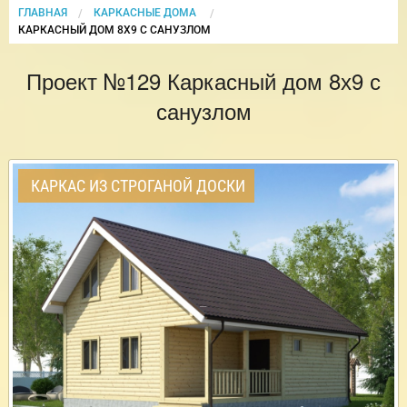
ГЛАВНАЯ
КАРКАСНЫЕ ДОМА
CURRENT:
КАРКАСНЫЙ ДОМ 8Х9 С САНУЗЛОМ
Проект №129 Каркасный дом 8х9 с
санузлом
КАРКАС ИЗ СТРОГАНОЙ ДОСКИ