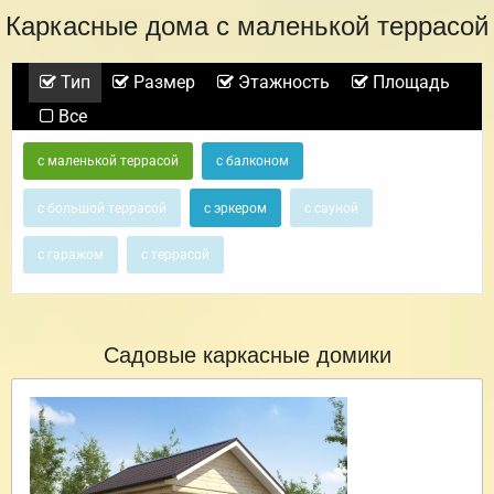
Каркасные дома с маленькой террасой
Тип
Размер
Этажность
Площадь
Все
с маленькой террасой
с балконом
с большой террасой
с эркером
с сауной
с гаражом
с террасой
Садовые каркасные домики