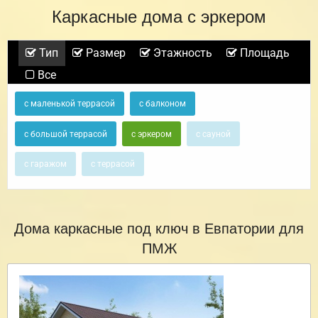
Каркасные дома с эркером
Тип
Размер
Этажность
Площадь
Все
с маленькой террасой
с балконом
с большой террасой
с эркером
с сауной
с гаражом
с террасой
Дома каркасные под ключ в Евпатории для
ПМЖ