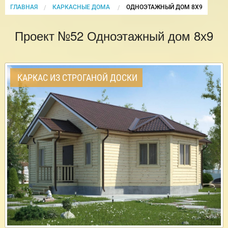
ГЛАВНАЯ
КАРКАСНЫЕ ДОМА
CURRENT:
ОДНОЭТАЖНЫЙ ДОМ 8Х9
Проект №52 Одноэтажный дом 8х9
КАРКАС ИЗ СТРОГАНОЙ ДОСКИ