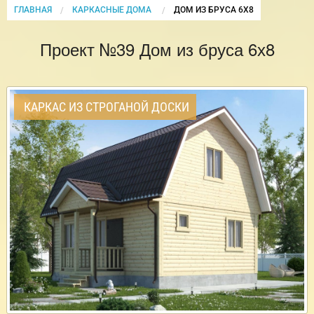
ГЛАВНАЯ
КАРКАСНЫЕ ДОМА
CURRENT:
ДОМ ИЗ БРУСА 6Х8
Проект №39 Дом из бруса 6х8
КАРКАС ИЗ СТРОГАНОЙ ДОСКИ