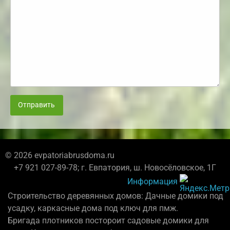
Отправить
© 2026 evpatoriabrusdoma.ru
+7 921 027-89-78; г. Евпатория, ш. Новосёловское, 1Г
Информация
Строительство деревянных домов: Дачные домики под
усадку, каркасные дома под ключ для пмж.
Бригада плотников постороит садовые домики для