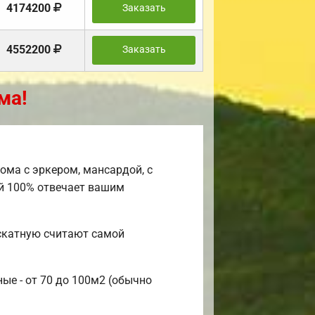
4174200
Заказать
4552200
Заказать
ма!
ома с эркером, мансардой, с
й 100% отвечает вашим
скатную считают самой
ые - от 70 до 100м2 (обычно