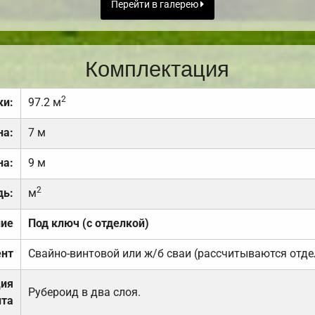
Перейти в галерею
Комплектация
2
ки:
97.2 м
на:
7 м
на:
9 м
2
дь:
м
ние
Под ключ (с отделкой)
нт
Свайно-винтовой или ж/б сваи (рассчитываются отде
ция
Рубероид в два слоя.
та