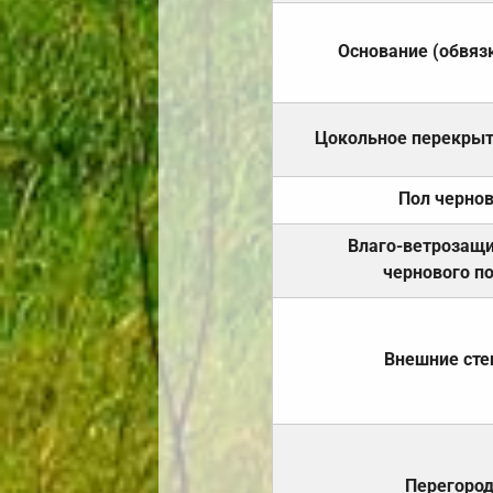
Основание (обвяз
Цокольное перекры
Пол черно
Влаго-ветрозащ
чернового п
Внешние ст
Перегоро