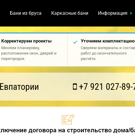
а
Бани из бруса
Каркасные бани
Информация
Корректируем проекты
Уточняем комплектацию
Меняем планировку,
Сверяем материалы и состав
расположение окон, дверей и
работ до окончательного
перегородок.
расчёта.
 Евпатории
+7 921 027-89-