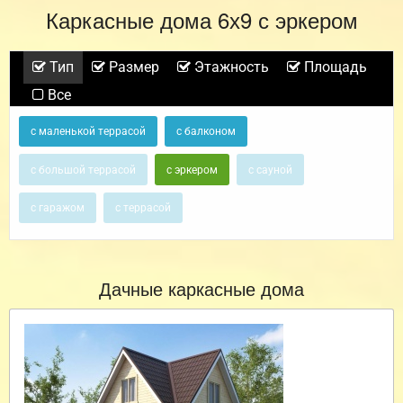
Каркасные дома 6х9 с эркером
Тип
Размер
Этажность
Площадь
Все
с маленькой террасой
с балконом
с большой террасой
с эркером
с сауной
с гаражом
с террасой
Дачные каркасные дома