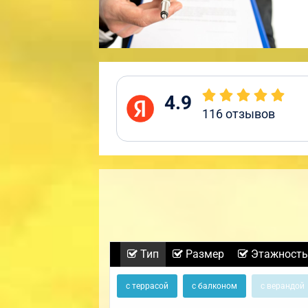
4.9
116
отзывов
Тип
Размер
Этажность
с террасой
с балконом
с верандой