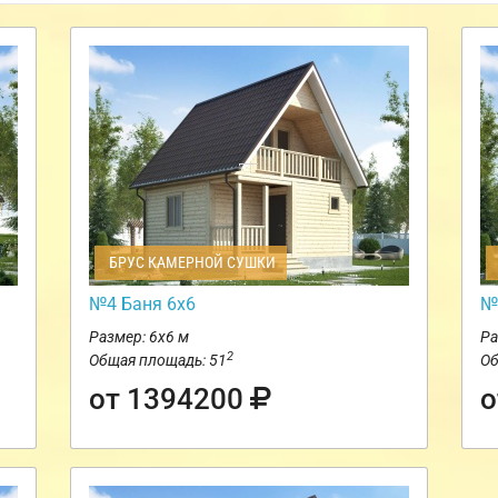
БРУС КАМЕРНОЙ СУШКИ
№4 Баня 6х6
№
Размер: 6х6 м
Ра
2
Общая площадь: 51
Об
от 1394200
о