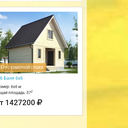
БРУС КАМЕРНОЙ СУШКИ
6 Баня 6х6
змер: 6х6 м
2
щая площадь: 57
т 1427200