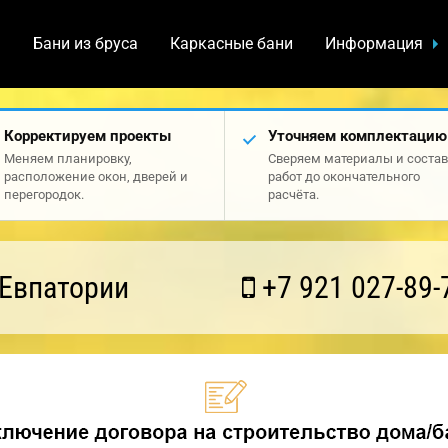
а
Бани из бруса
Каркасные бани
Информация
Корректируем проекты
Уточняем комплектацию
Меняем планировку,
Сверяем материалы и состав
расположение окон, дверей и
работ до окончательного
перегородок.
расчёта.
 Евпатории
+7 921 027-89-