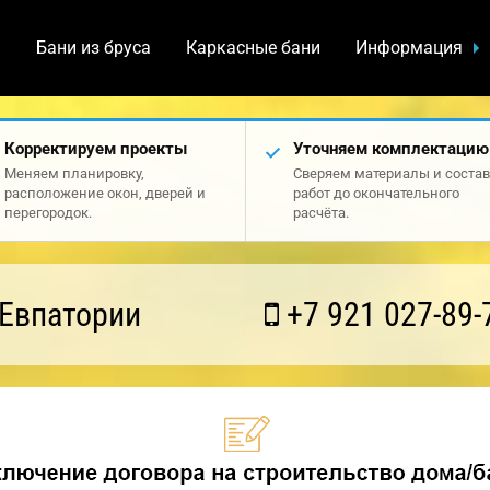
а
Бани из бруса
Каркасные бани
Информация
Корректируем проекты
Уточняем комплектацию
Меняем планировку,
Сверяем материалы и состав
расположение окон, дверей и
работ до окончательного
перегородок.
расчёта.
 Евпатории
+7 921 027-89-