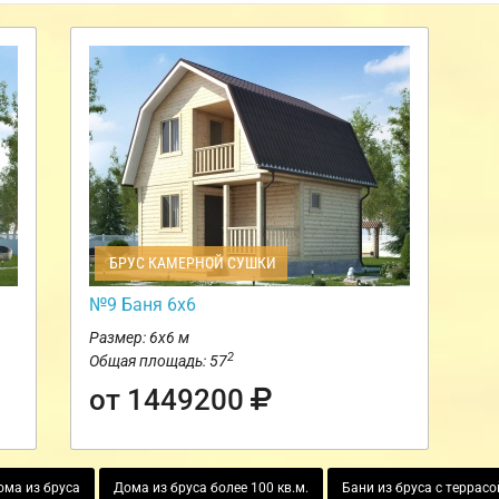
БРУС КАМЕРНОЙ СУШКИ
№9 Баня 6х6
Размер: 6х6 м
2
Общая площадь: 57
от 1449200
ма из бруса
Дома из бруса более 100 кв.м.
Бани из бруса с террасо