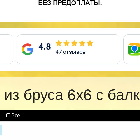
4.8
47
отзывов
 из бруса 6х6 с бал
Все