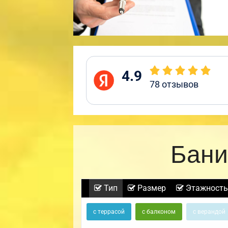
4.9
78
отзывов
Бани
Тип
Размер
Этажность
с террасой
с балконом
с верандой