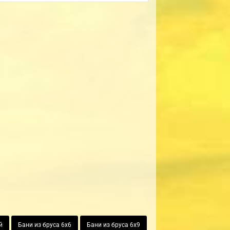
й
Бани из бруса 6х6
Бани из бруса 6х9