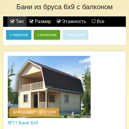
Бани из бруса 6х9 с балконом
Тип
Размер
Этажность
Все
с террасой
с балконом
с верандой
БРУС КАМЕРНОЙ СУШКИ
№11 Баня 6х9