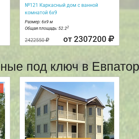
№121 Каркасный дом с ванной
комнатой 6х9
Размер: 6х9 м
2
Общая площадь: 52.2
от 2307200
2422550
сные под ключ в Евпато
Ж