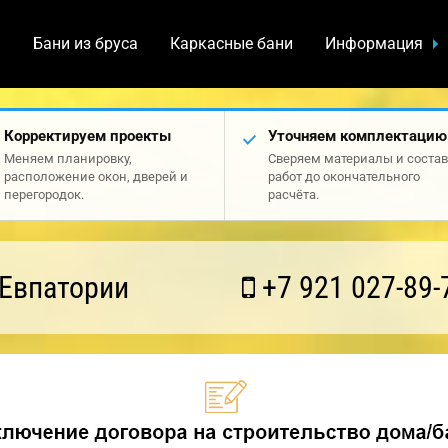
а
Бани из бруса
Каркасные бани
Информация
Корректируем проекты
Уточняем комплектацию
Меняем планировку,
Сверяем материалы и состав
расположение окон, дверей и
работ до окончательного
перегородок.
расчёта.
 Евпатории
+7 921 027-89-