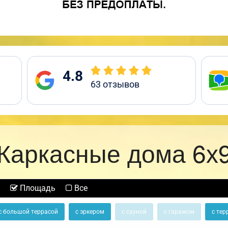
4.8
63
отзывов
Каркасные дома 6х
Площадь
Все
с большой террасой
с эркером
с сауной
с гаражом
с тер