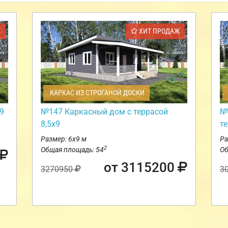
Ж
ХИТ ПРОДАЖ
КАРКАС ИЗ СТРОГАНОЙ ДОСКИ
9
№147 Каркасный дом с террасой
№
8,5х9
т
Размер: 6х9 м
Ра
2
Общая площадь: 54
Об
от 3115200
3270950
3