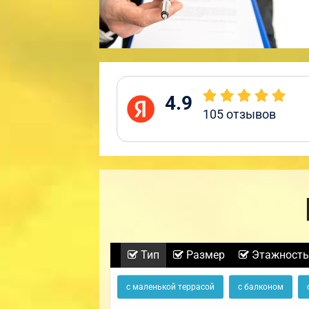
4.9
105
отзывов
Тип
Размер
Этажность
с маленькой террасой
с балконом