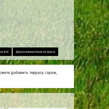
са 6х4
Двухэтажные бани из бруса
жете добавить террасу, гараж,