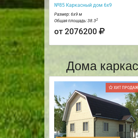
№85 Каркасный дом 6х9
Размер: 6х9 м
2
Общая площадь: 38.3
от 2076200
Дома карка
ХИТ ПРОДА