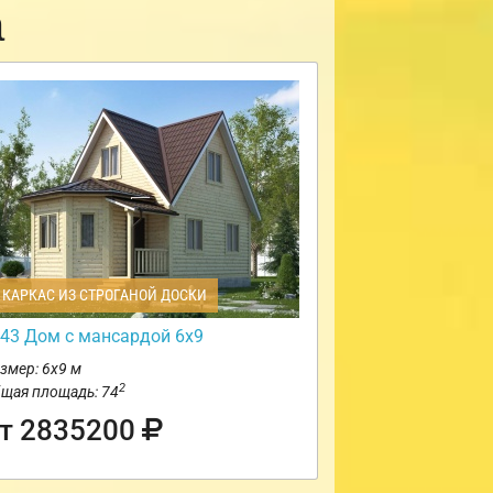
а
КАРКАС ИЗ СТРОГАНОЙ ДОСКИ
43 Дом с мансардой 6х9
змер: 6х9 м
2
щая площадь: 74
т 2835200