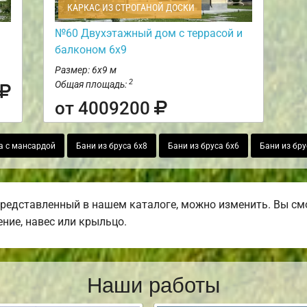
КАРКАС ИЗ СТРОГАНОЙ ДОСКИ
№60 Двухэтажный дом с террасой и
балконом 6х9
Размер: 6х9 м
2
Общая площадь:
от 4009200
а с мансардой
Бани из бруса 6х8
Бани из бруса 6х6
Бани из бру
представленный в нашем каталоге, можно изменить. Вы смо
ение, навес или крыльцо.
Наши работы