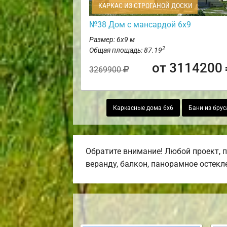
КАРКАС ИЗ СТРОГАНОЙ ДОСКИ
№38 Дом с мансардой 6х9
Размер: 6х9 м
2
Общая площадь: 87.19
от 3114200
3269900
Каркасные дома 6х6
Бани из брус
Обратите внимание! Любой проект, 
веранду, балкон, панорамное остекл