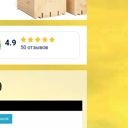
4.9
50
отзывов
9
расой