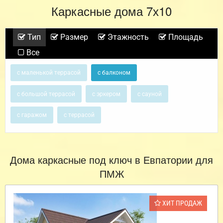
Каркасные дома 7х10
Тип
Размер
Этажность
Площадь
Все
с маленькой террасой
с балконом
с большой террасой
с эркером
с сауной
с гаражом
с террасой
Дома каркасные под ключ в Евпатории для
ПМЖ
ХИТ ПРОДАЖ