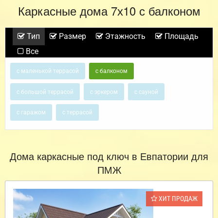
Каркасные дома 7х10 с балконом
Тип
Размер
Этажность
Площадь
Все
с маленькой террасой
с балконом
с большой террасой
с эркером
с сауной
с гаражом
с террасой
Дома каркасные под ключ в Евпатории для
ПМЖ
ХИТ ПРОДАЖ