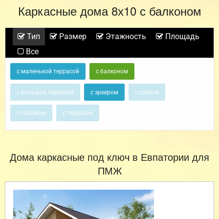
Каркасные дома 8х10 с балконом
Тип
Размер
Этажность
Площадь
Все
с маленькой террасой
с балконом
с большой террасой
с эркером
с сауной
с гаражом
с террасой
Дома каркасные под ключ в Евпатории для
ПМЖ