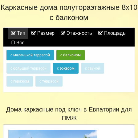
Каркасные дома полутораэтажные 8х10
с балконом
Тип
Размер
Этажность
Площадь
Все
с маленькой террасой
с балконом
с большой террасой
с эркером
с сауной
с гаражом
с террасой
Дома каркасные под ключ в Евпатории для
ПМЖ