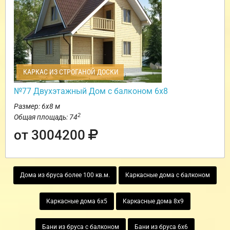
КАРКАС ИЗ СТРОГАНОЙ ДОСКИ
№77 Двухэтажный Дом с балконом 6х8
Размер: 6х8 м
2
Общая площадь: 74
от 3004200
Дома из бруса более 100 кв.м.
Каркасные дома с балконом
Каркасные дома 6х5
Каркасные дома 8х9
Бани из бруса с балконом
Бани из бруса 6х6