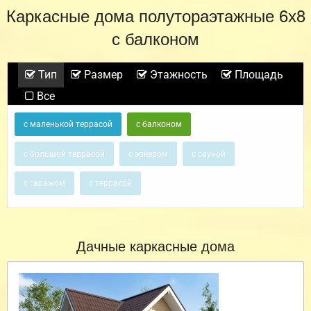
Каркасные дома полутораэтажные 6х8
с балконом
Тип
Размер
Этажность
Площадь
Все
с маленькой террасой
с балконом
с большой террасой
с эркером
с сауной
с гаражом
с террасой
Дачные каркасные дома