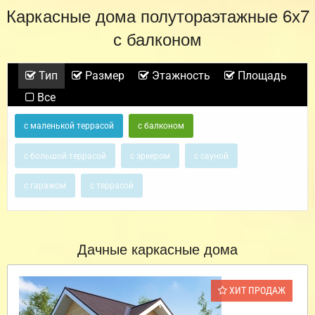
Каркасные дома полутораэтажные 6х7
с балконом
Тип
Размер
Этажность
Площадь
Все
с маленькой террасой
с балконом
с большой террасой
с эркером
с сауной
с гаражом
с террасой
Дачные каркасные дома
ХИТ ПРОДАЖ