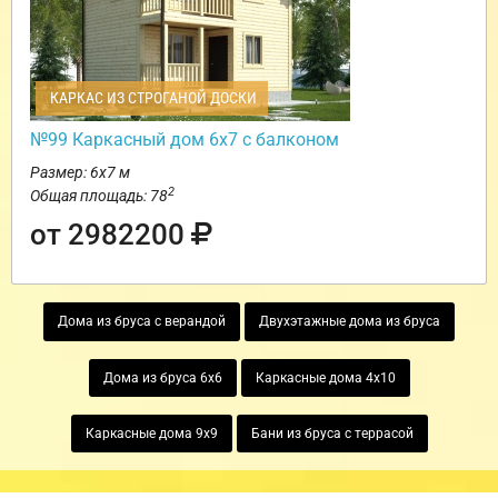
КАРКАС ИЗ СТРОГАНОЙ ДОСКИ
№99 Каркасный дом 6х7 с балконом
Размер: 6х7 м
2
Общая площадь: 78
от 2982200
Дома из бруса с верандой
Двухэтажные дома из бруса
Дома из бруса 6х6
Каркасные дома 4х10
Каркасные дома 9х9
Бани из бруса с террасой