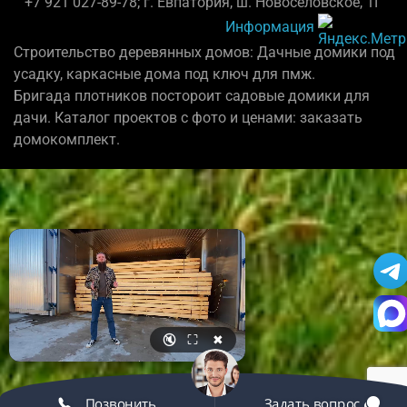
+7 921 027-89-78; г. Евпатория, ш. Новосёловское, 1Г
Информация
Строительство деревянных домов: Дачные домики под
усадку, каркасные дома под ключ для пмж.
Бригада плотников постороит садовые домики для
дачи. Каталог проектов с фото и ценами: заказать
домокомплект.
🔇
⛶
✖
Позвонить
Задать вопрос