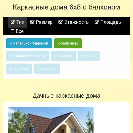
Каркасные дома 6х8 с балконом
Тип
Размер
Этажность
Площадь
Все
с маленькой террасой
с балконом
с большой террасой
с эркером
с сауной
с гаражом
с террасой
Дачные каркасные дома