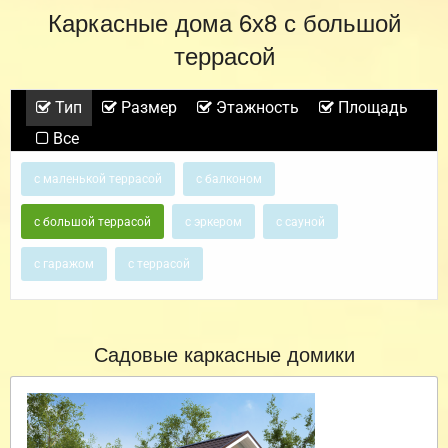
Каркасные дома 6х8 с большой
террасой
Тип
Размер
Этажность
Площадь
Все
с маленькой террасой
с балконом
с большой террасой
с эркером
с сауной
с гаражом
с террасой
Садовые каркасные домики