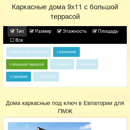
Каркасные дома 9х11 с большой
террасой
Тип
Размер
Этажность
Площадь
Все
с маленькой террасой
с балконом
с большой террасой
с эркером
с сауной
с гаражом
с террасой
Дома каркасные под ключ в Евпатории для
ПМЖ