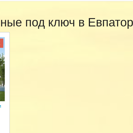
сные под ключ в Евпато
Ж
и