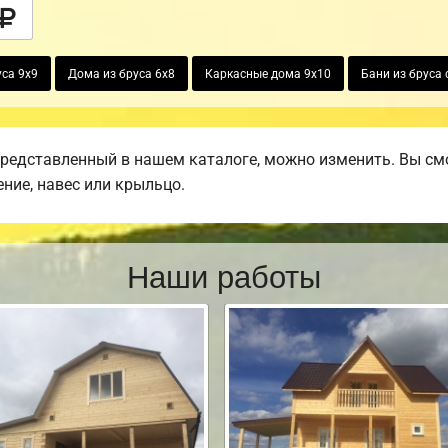
са 9х9
Дома из бруса 6х8
Каркасные дома 9х10
Бани из бруса 
представленный в нашем каталоге, можно изменить. Вы смо
ение, навес или крыльцо.
Наши работы