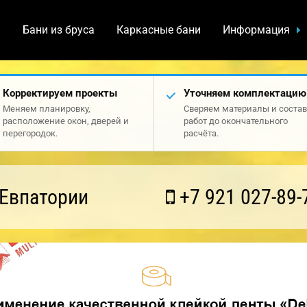
а
Бани из бруса
Каркасные бани
Информация
Корректируем проекты
Уточняем комплектацию
Меняем планировку,
Сверяем материалы и состав
расположение окон, дверей и
работ до окончательного
перегородок.
расчёта.
 Евпатории
+7 921 027-89-