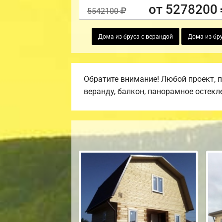
от 5278200
5542100
Дома из бруса с верандой
Дома из бру
Обратите внимание! Любой проект, 
веранду, балкон, панорамное остекл