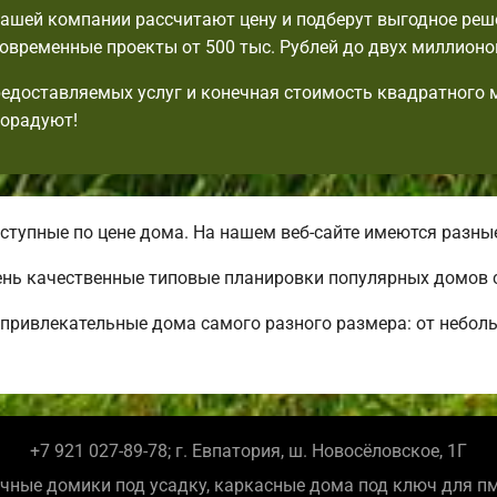
шей компании рассчитают цену и подберут выгодное реш
овременные проекты от 500 тыс. Рублей до двух миллионо
едоставляемых услуг и конечная стоимость квадратного 
порадуют!
тупные по цене дома. На нашем веб-сайте имеются разны
ень качественные типовые планировки популярных домов 
привлекательные дома самого разного размера: от небол
+7 921 027-89-78; г. Евпатория, ш. Новосёловское, 1Г
чные домики под усадку, каркасные дома под ключ для п