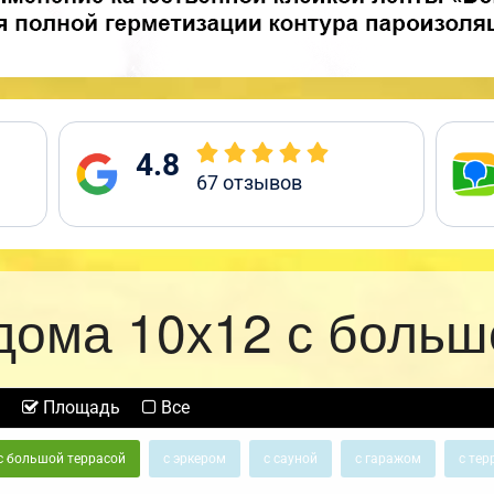
4.8
67
отзывов
дома 10х12 с больш
Площадь
Все
с большой террасой
с эркером
с сауной
с гаражом
с тер