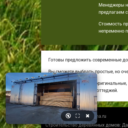
Менеджеры на
предлагаем с
Стоимость пр
непременно 
Готовы предложить современные дос
Вы сможете выбрать простые, но оч
Строим комфортные, оригинальные, 
энергоэффективных коттеджей.
🔇
⛶
✖
© 2026 evpatoriabrusdoma.ru
Строительство деревянных домов: Да