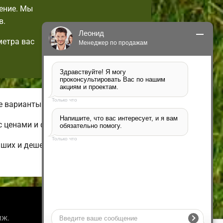
ение. Мы
в.
Леонид
метра вас
Менеджер по продажам
Здравствуйте! Я могу 
проконсультировать Вас по нашим 
акциям и проектам.
Только что
е варианты домов.
Напишите, что вас интересует, и я вам 
с ценами и фотографиями.
обязательно помогу.
Только что
ьших и дешевых до огромных
Информация
мж.