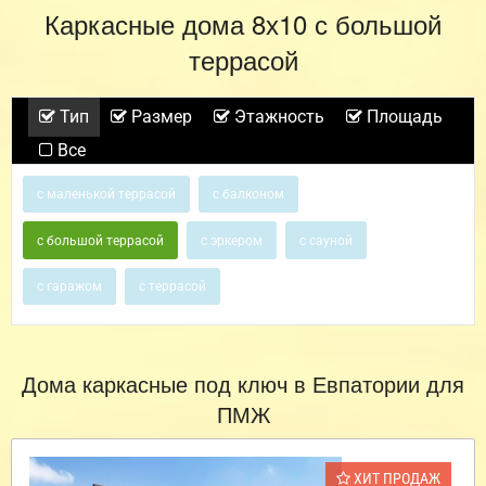
Каркасные дома 8х10 с большой
террасой
Тип
Размер
Этажность
Площадь
Все
с маленькой террасой
с балконом
с большой террасой
с эркером
с сауной
с гаражом
с террасой
Дома каркасные под ключ в Евпатории для
ПМЖ
ХИТ ПРОДАЖ