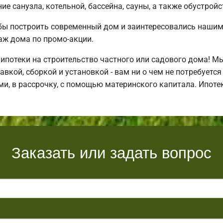
е санузла, котельной, бассейна, сауны, а также обустройс
бы построить современный дом и заинтересовались наши
аж дома по промо-акции.
потеки на строительство частного или садового дома! М
авкой, сборкой и установкой - вам ни о чем не потребуетс
и, в рассрочку, с помощью материнского капитала. Ипот
Заказать или задать вопрос