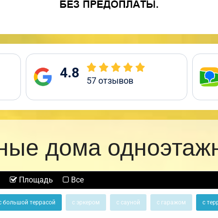
4.8
57
отзывов
ные дома одноэтаж
Площадь
Все
с большой террасой
с эркером
с сауной
с гаражом
с тер