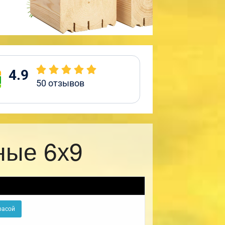
4.9
50
отзывов
ные 6х9
расой