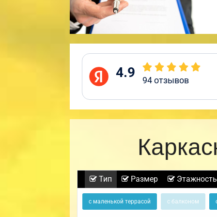
4.9
94
отзывов
Каркас
Тип
Размер
Этажность
с маленькой террасой
с балконом