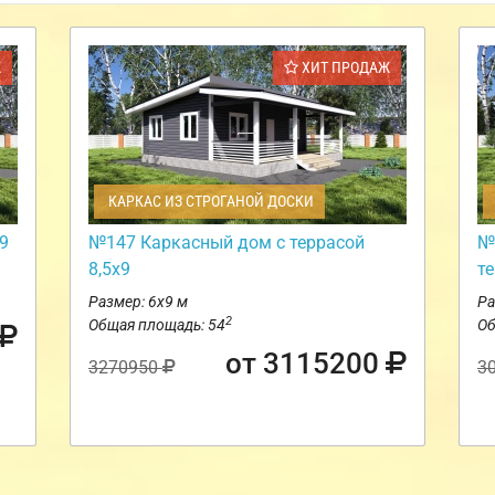
Ж
ХИТ ПРОДАЖ
КАРКАС ИЗ СТРОГАНОЙ ДОСКИ
9
№147 Каркасный дом с террасой
№
8,5х9
т
Размер: 6х9 м
Ра
2
Общая площадь: 54
Об
от 3115200
3270950
3