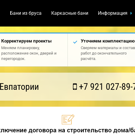
а
Бани из бруса
Каркасные бани
Информация
Корректируем проекты
Уточняем комплектацию
Меняем планировку,
Сверяем материалы и состав
расположение окон, дверей и
работ до окончательного
перегородок.
расчёта.
 Евпатории
+7 921 027-89-