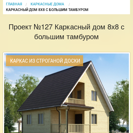
ГЛАВНАЯ
КАРКАСНЫЕ ДОМА
CURRENT:
КАРКАСНЫЙ ДОМ 8Х8 С БОЛЬШИМ ТАМБУРОМ
Проект №127 Каркасный дом 8х8 с
большим тамбуром
КАРКАС ИЗ СТРОГАНОЙ ДОСКИ