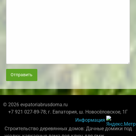
Отправить
© 2026 evpatoriabrusdoma.ru
+7 921 027-89-78; г. Евпатория, ш. Новосёловское, 1Г
Информация
Строительство деревянных домов: Дачные домики под
усадку, каркасные дома под ключ для пмж.