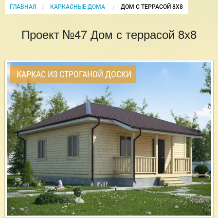
ГЛАВНАЯ
КАРКАСНЫЕ ДОМА
CURRENT:
ДОМ С ТЕРРАСОЙ 8Х8
Проект №47 Дом с террасой 8х8
КАРКАС ИЗ СТРОГАНОЙ ДОСКИ