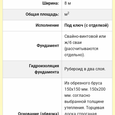
Ширина:
8 м
2
Общая площадь:
м
Исполнение
Под ключ (с отделкой)
Свайно-винтовой или
ж/б сваи
Фундамент
(рассчитываются
отдельно).
Гидроизоляция
Рубероид в два слоя.
фундамента
Из обрезного бруса
150х150 мм. 150х200
мм. согласно
выбранной толщине
утепления. Торцевая
Основание (обвязка)
доска строганая